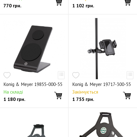
770
грн.
1 102
грн.
Konig & Meyer 19855-000-55
Konig & Meyer 19717-300-55
На складі
Закінчується
1 180
грн.
1 755
грн.