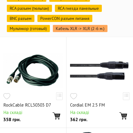
RCA разъем (тюльпан)
RCA гнезда панельные
BNC разъем
PowerCON разъем питания
Мультикор (готовый)
Кабель XLR -> XLR (2-6 м.)
RockCable RCL30303 D7
Cordial EM 2.5 FM
На складі
На складі
358
грн.
362
грн.