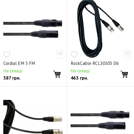
Cordial EM 3 FM
RockCable RCL30305 D6
На складі
На складі
387
грн.
463
грн.