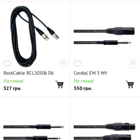
RockCable RCL30306 D6
Cordial EM 3 MV
На складі
На складі
527
грн.
530
грн.