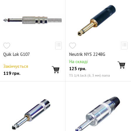
Quik Lok G107
Neutrik NYS 224BG
На складі
Закінчується
125
грн.
119
грн.
TS 1/4 Jack (6, 3 мм) папа