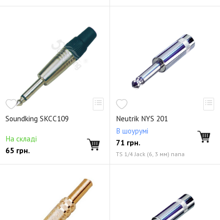
Soundking SKCC109
Neutrik NYS 201
В шоурумі
На складі
71
грн.
65
грн.
TS 1/4 Jack (6, 3 мм) папа