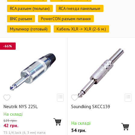
RCA разъем (тюльпан)
RCA гнезда панельные
BNC разъем
PowerCON разъем питания
Мультикор (готовый)
Кабель XLR -> XLR (2-6 м.)
-66%
Neutrik NYS 225L
Soundking SKCC139
На складі
125 грн.
На складі
42
грн.
54
грн.
TS 1/4 Jack (6, 3 мм) папа