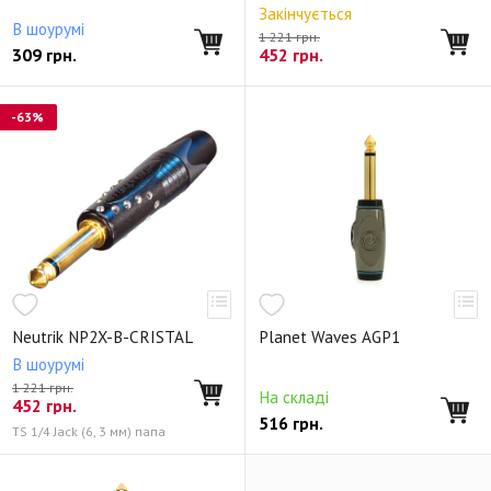
Закінчується
В шоурумі
1 221 грн.
309
грн.
452
грн.
-63%
Neutrik NP2X-B-CRISTAL
Planet Waves AGP1
В шоурумі
1 221 грн.
На складі
452
грн.
516
грн.
TS 1/4 Jack (6, 3 мм) папа