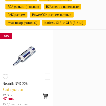
RCA разъем (тюльпан)
RCA гнезда панельные
BNC разъем
PowerCON разъем питания
Мультикор (готовый)
Кабель XLR -> XLR (2-6 м.)
-20%
Neutrik NYS 226
Закінчується
59 грн.
47
грн.
TS 3,5 мм Jack папа