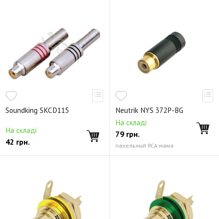
Soundking SKCD115
Neutrik NYS 372P-BG
На складі
На складі
79
грн.
42
грн.
панельный RCA мама