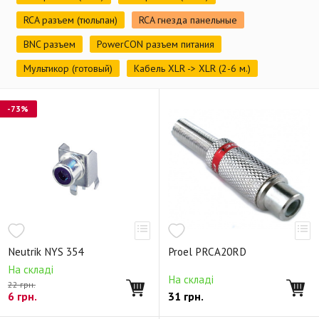
RCA разъем (тюльпан)
RCA гнезда панельные
BNC разъем
PowerCON разъем питания
Мультикор (готовый)
Кабель XLR -> XLR (2-6 м.)
-73%
Neutrik NYS 354
Proel PRCA20RD
На складі
На складі
22 грн.
6
грн.
31
грн.