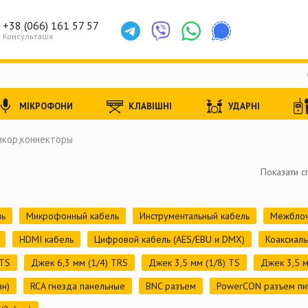
+38 (066) 161 57 57
Консультація
МІКРОФОНИ
КЛАВІШНІ
УДАРНІ
икор,коннекторы
Показати с
ль
Микрофонный кабель
Инструментальный кабель
Межблоч
HDMI кабель
Цифровой кабель (AES/EBU и DMX)
Коаксиал
 TS
Джек 6,3 мм (1/4) TRS
Джек 3,5 мм (1/8) TS
Джек 3,5 м
ан)
RCA гнезда панельные
BNC разъем
PowerCON разъем пи