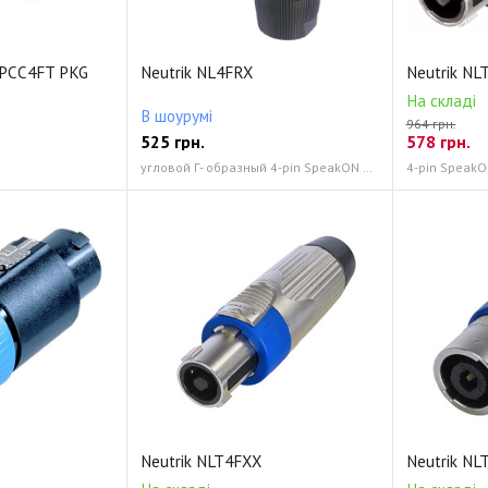
PCC4FT PKG
Neutrik NL4FRX
Neutrik NL
На складі
В шоурумі
964 грн.
525
грн.
578
грн.
угловой Г- образный 4-pin SpeakON мама
4-pin Speak
Neutrik NLT4FXX
Neutrik N