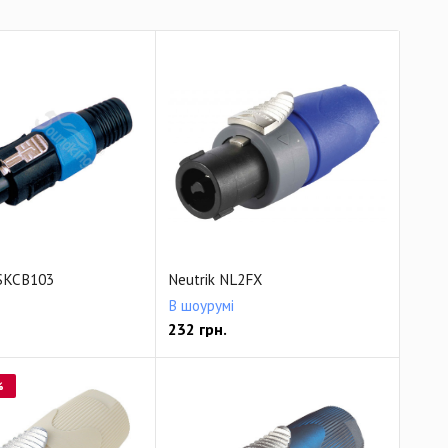
 SKCB103
Neutrik NL2FX
В шоурумі
232
грн.
%