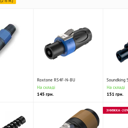
(2-6 м.)
Roxtone RS4F-N-BU
Soundking
На складі
На складі
145
грн.
151
грн.
ЗНИЖКА
-20