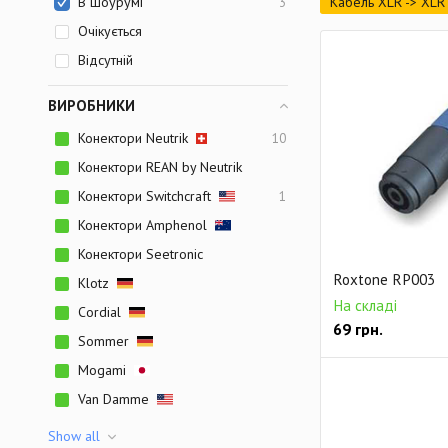
В шоурумі
Кабель XLR -> XLR 
3
Очікується
Відсутній
ВИРОБНИКИ
Конектори Neutrik
10
Конектори REAN by Neutrik
Конектори Switchcraft
1
Конектори Amphenol
Конектори Seetronic
Roxtone RP003
Klotz
На складі
Cordial
69
грн.
Sommer
Mogami
Van Damme
Show all