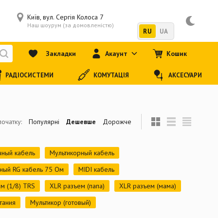
Київ, вул. Сергія Колоса 7
Наш шоурум (за домовленістю)
RU
UA
Закладки
Акаунт
Кошик
РАДІОСИСТЕМИ
КОМУТАЦІЯ
АКСЕСУАРИ
початку:
Популярні
Дешевше
Дорожче
ный кабель
Мультикорный кабель
ьный RG кабель 75 Ом
MIDI кабель
м (1/8) TRS
XLR разъем (папа)
XLR разъем (мама)
тания
Мультикор (готовый)