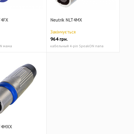
T4FX
Neutrik NLT4MX
Закінчується
964
грн.
ON мама
кабельный 4-pin SpeakON папа
LT4MXX