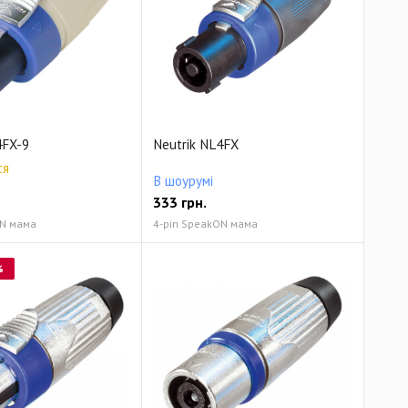
4FX-9
Neutrik NL4FX
ся
В шоурумі
333
грн.
ON мама
4-pin SpeakON мама
%