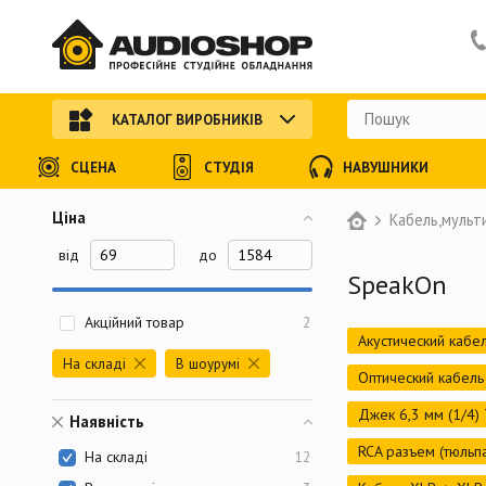
КАТАЛОГ ВИРОБНИКІВ
СЦЕНА
СТУДІЯ
НАВУШНИКИ
Ціна
Кабель,мульт
від
до
SpeakOn
Акційний товар
2
Акустический кабе
На складі
В шоурумі
Оптический кабель
Джек 6,3 мм (1/4)
Наявність
RCA разъем (тюльп
На складі
12