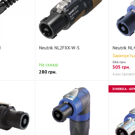
N
Neutrik NL2FXX-W-S
Neutrik NL
Закінчуєть
381 грн.
На складі
305
грн.
280
грн.
4-pin Speak
ЗНИЖКА
-40