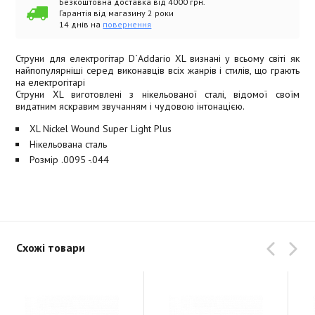
Безкоштовна доставка від 4000 грн.
Гарантія від магазину 2 роки
14 днів на
повернення
Струни для електрогітар D`Addario XL визнані у всьому світі як
найпопулярніші серед виконавців всіх жанрів і стилів, що грають
на електрогітарі
Струни XL виготовлені з нікельованої сталі, відомої своїм
видатним яскравим звучанням і чудовою інтонацією.
XL Nickel Wound Super Light Plus
Нікельована сталь
Розмір .0095 -.044
Схожі товари