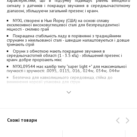
характеристики, що в підсумку підвищує рівень вихідного
сигналу з датчиків і покращує звучання в середньочастотному
діапазоні, збільшуючи загальний презенс і кранч.
NYXL створені в Нью Йорку (США) на основі сплаву
ексклюзивної високовуглецевої сталі для безпрецедентної
міцності - сміливо грай
Покращена стабільність ладу в порівнянні з традиційними
струнами з нікельованої сталі - швидше налаштовуються і довше
тримають стрій
Струни з обмоткою мають покращене звучання в
середньочастотній області (1 - 3.5 кГц) - збільшений презенс і
кранч добре прорізають мікс
NYXL09544 має калібр типу "super light +" для максимальної
гнучкості і зручності: .0095,. 0115,. 016,. 024w,. 034w,. 044w
Безпечна для навколишнього середовища, стійка до
виникнення корозії упаковка для струн
Схожі товари