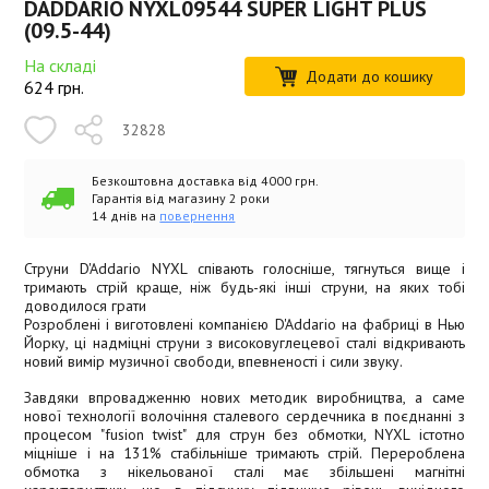
DADDARIO NYXL09544 SUPER LIGHT PLUS
(09.5-44)
На складі
Додати до кошику
624
грн.
32828
Безкоштовна доставка від 4000 грн.
Гарантія від магазину 2 роки
14 днів на
повернення
Струни D'Addario NYXL співають голосніше, тягнуться вище і
тримають стрій краще, ніж будь-які інші струни, на яких тобі
доводилося грати
Розроблені і виготовлені компанією D'Addario на фабриці в Нью
Йорку, ці надміцні струни з високовуглецевої сталі відкривають
новий вимір музичної свободи, впевненості і сили звуку.
Завдяки впровадженню нових методик виробництва, а саме
нової технології волочіння сталевого сердечника в поєднанні з
процесом "fusion twist" для струн без обмотки, NYXL істотно
міцніше і на 131% стабільніше тримають стрій. Перероблена
обмотка з нікельованої сталі має збільшені магнітні