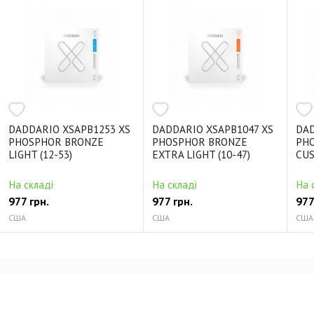
DADDARIO XSAPB1253 XS
DADDARIO XSAPB1047 XS
DAD
PHOSPHOR BRONZE
PHOSPHOR BRONZE
PH
LIGHT (12-53)
EXTRA LIGHT (10-47)
CUS
На складі
На складі
На 
977 грн.
977 грн.
977
США
США
США
Відгуки про DADDARIO NYXL09544 SUPER LIGHT
PLUS (09.5-44)