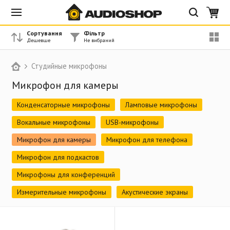
Сортування
Фільтр
Студийные микрофоны
Микрофон для камеры
Конденсаторные микрофоны
Ламповые микрофоны
Вокальные микрофоны
USB-микрофоны
Микрофон для камеры
Микрофон для телефона
Микрофон для подкастов
Микрофоны для конференций
Измерительные микрофоны
Акустические экраны