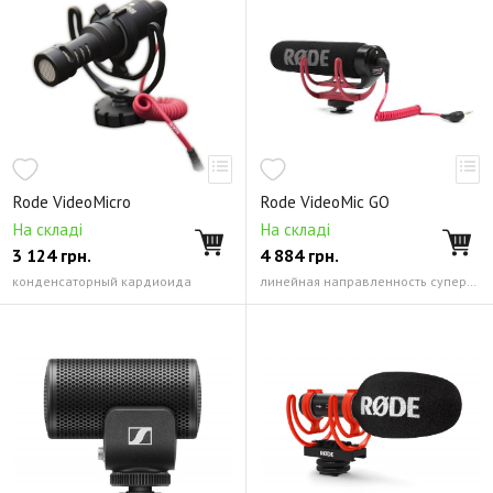
Rode VideoMicro
Rode VideoMic GO
На складі
На складі
3 124
грн.
4 884
грн.
конденсаторный кардиоида
линейная направленность cуперкардиоида