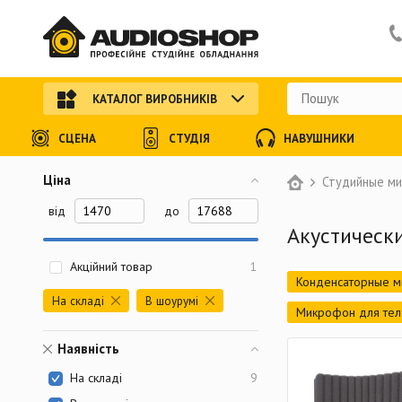
КАТАЛОГ ВИРОБНИКІВ
СЦЕНА
СТУДІЯ
НАВУШНИКИ
Ціна
Студийные м
від
до
Акустическ
Акційний товар
1
Конденсаторные 
На складі
В шоурумі
Микрофон для те
Наявність
На складі
9