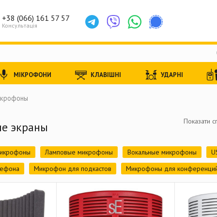
+38 (066) 161 57 57
Консультація
МІКРОФОНИ
КЛАВІШНІ
УДАРНІ
икрофоны
Показати с
ие экраны
микрофоны
Ламповые микрофоны
Вокальные микрофоны
U
лефона
Микрофон для подкастов
Микрофоны для конференци