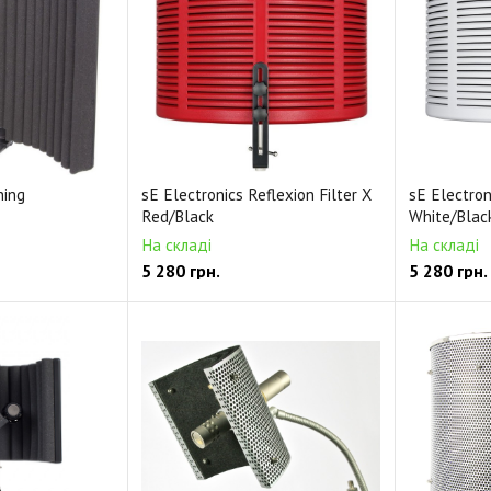
hing
sE Electronics Reflexion Filter X
sE Electron
Red/Black
White/Blac
На складі
На складі
5 280
грн.
5 280
грн.