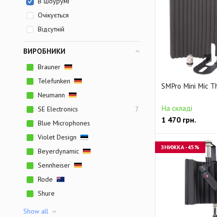
В шоурумі
Очікується
Відсутній
ВИРОБНИКИ
Brauner
Telefunken
SMPro Mini Mic T
Neumann
На складі
SE Electronics
7
1 470
грн.
Blue Microphones
Violet Design
ЗНИЖКА
-45%
Beyerdynamic
Sennheiser
Rode
Shure
Show all