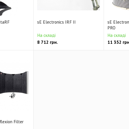
itaRF
sE Electronics IRF II
sE Electron
PRO
На складі
На складі
8 712
грн.
11 352
грн
lexion Filter