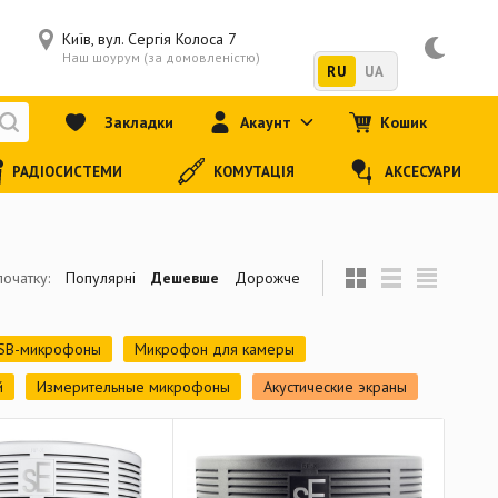
Київ, вул. Сергія Колоса 7
Наш шоурум (за домовленістю)
RU
UA
Закладки
Акаунт
Кошик
РАДІОСИСТЕМИ
КОМУТАЦІЯ
АКСЕСУАРИ
початку:
Популярні
Дешевше
Дорожче
SB-микрофоны
Микрофон для камеры
й
Измерительные микрофоны
Акустические экраны