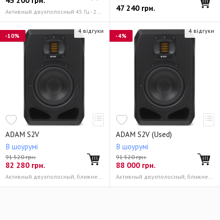
43 200
грн.
47 240
грн.
Активный двухполосный 45 Гц - 22 кГц
4 відгуки
4 відгуки
-10%
-4%
ADAM S2V
ADAM S2V (Used)
В шоурумі
В шоурумі
91 520 грн.
91 520 грн.
82 280
грн.
88 000
грн.
Активный двухполосный, ближнего поля 35 Гц - 50 кГц
Активный двухполосный, ближнего поля 35 Гц - 50 кГц