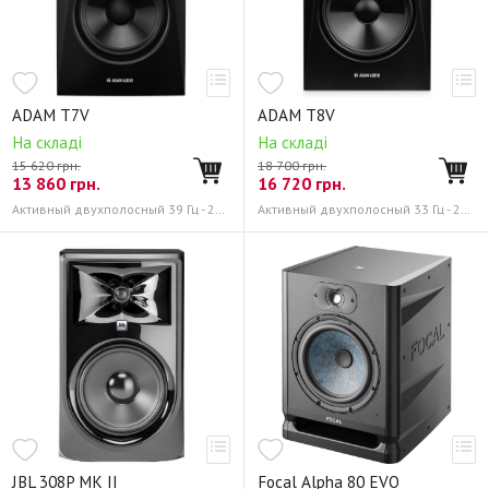
ADAM T7V
ADAM T8V
На складі
На складі
15 620 грн.
18 700 грн.
13 860
грн.
16 720
грн.
Активный двухполосный 39 Гц - 25 кГц
Активный двухполосный 33 Гц - 25 кГц
JBL 308P MK II
Focal Alpha 80 EVO