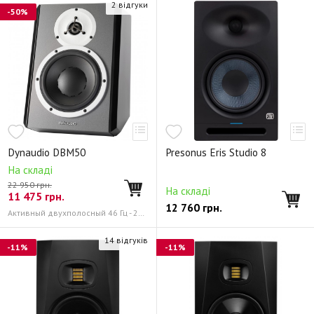
2 відгуки
-50%
Dynaudio DBM50
Presonus Eris Studio 8
На складі
22 950 грн.
На складі
11 475
грн.
12 760
грн.
Активный двухполосный 46 Гц - 21 кГц
14 відгуків
-11%
-11%