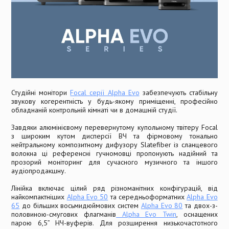
Студійні монітори
Focal серії Alpha Evo
забезпечують стабільну
звукову когерентність у будь-якому приміщенні, професійно
обладнаній контрольній кімнаті чи в домашній студії.
Завдяки алюмінієвому перевернутому купольному твітеру Focal
з широким кутом дисперсії ВЧ та фірмовому тонально
нейтральному композитному дифузору Slatefiber із сланцевого
волокна ці референсні гучномовці пропонують надійний та
прозорий моніторинг для сучасного музичного та іншого
аудіопродакшну.
Лінійка включає цілий ряд різноманітних конфігурацій, від
найкомпактніших
Alpha Evo 50
та середньоформатних
Alpha Evo
65
до більших восьмидюймових систем
Alpha Evo 80
та двох-з-
половиною-смугових флагманів
Alpha Evo Twin
, оснащених
парою 6,5” НЧ-вуферів. Для розширення низькочастотного