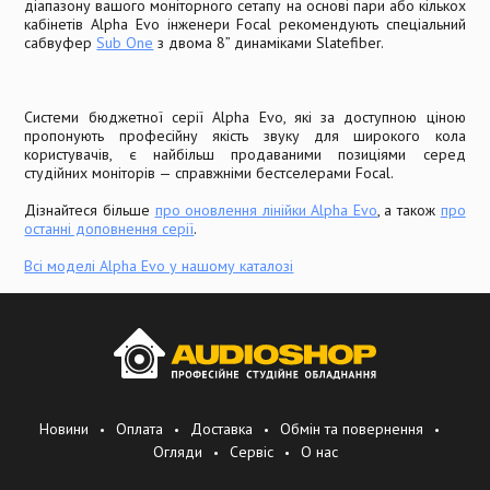
діапазону вашого моніторного сетапу на основі пари або кількох
кабінетів Alpha Evo інженери Focal рекомендують спеціальний
сабвуфер
Sub One
з двома 8” динаміками Slatefiber.
Системи бюджетної серії Alpha Evo, які за доступною ціною
пропонують професійну якість звуку для широкого кола
користувачів, є найбільш продаваними позиціями серед
студійних моніторів — справжніми бестселерами Focal.
Дізнайтеся більше
про оновлення лінійки Alpha Evo
, а також
про
останні доповнення серії
.
Всі моделі Alpha Evo у нашому каталозі
Новини
Оплата
Доставка
Обмін та повернення
Огляди
Сервіс
О нас