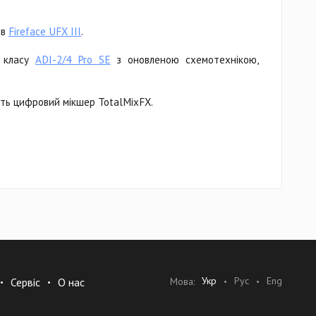
ів
Fireface UFX III
.
о класу
ADI-2/4 Pro SE
з оновленою схемотехнікою,
ють цифровий мікшер TotalMixFX.
Укр
Рус
Eng
Мова:
Сервіс
О нас