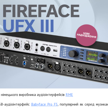
 німецького виробника аудіоінтерфейсів
RME
SB-аудіоінтерфейс
Babyface Pro FS
, популярний як серед музика