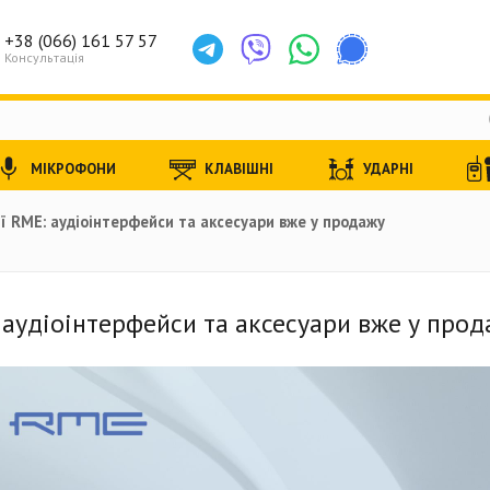
+38 (066) 161 57 57
Консультація
МІКРОФОНИ
КЛАВІШНІ
УДАРНІ
ї RME: аудіоінтерфейси та аксесуари вже у продажу
 аудіоінтерфейси та аксесуари вже у прод