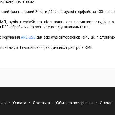
няткову якість звуку.
овий флагманський 24 біти / 192 кГц аудіоінтерфейс на 188-канал
АП, аудіоінтерфейс та підсилювач для навушників студійног
 DSP-обробками та розширеною функціональністю.
го керування
ARC USB
для всіх аудіоінтерфейсів RME, які підтриму
монтажу в 19-дюймовий рек сумісних пристроїв RME.
вини
Оплата
Доставка
Обмін та повернення
Огляди