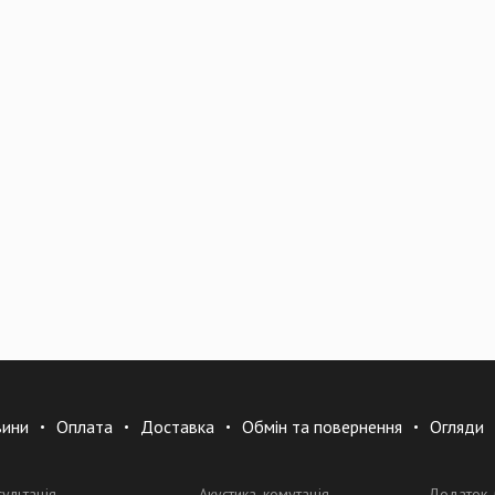
вини
Оплата
Доставка
Обмін та повернення
Огляди
сультація
Акустика, комутація
Додаток 