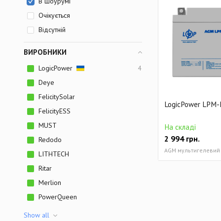
В шоурумі
Очікується
Відсутній
ВИРОБНИКИ
LogicPower
4
Deye
FelicitySolar
LogicPower LPM-
FelicityESS
MUST
На складі
2 994
грн.
Redodo
AGM мультигелевий 
LITHTECH
Ritar
Merlion
PowerQueen
Show all