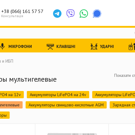
+38 (066) 161 57 57
Консультація
МІКРОФОНИ
КЛАВІШНІ
УДАРНІ
 и ИБП
Показати с
ры мультигелевые
PO4 на 12v
Аккумуляторы LiFePO4 на 24v
Аккумуляторы LiFePO
ьтигелевые
Аккумуляторы свинцово-кислотные AGM
Зарядная с
оры