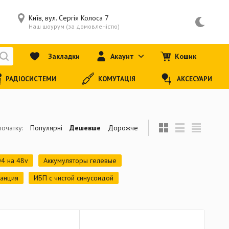
Київ, вул. Сергія Колоса 7
Наш шоурум (за домовленістю)
Закладки
Акаунт
Кошик
РАДІОСИСТЕМИ
КОМУТАЦІЯ
АКСЕСУАРИ
початку:
Популярні
Дешевше
Дорожче
4 на 48v
Аккумуляторы гелевые
танция
ИБП с чистой синусоидой