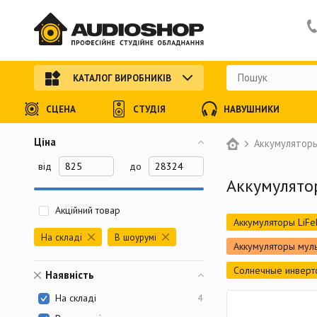
КАТАЛОГ ВИРОБНИКІВ
СЦЕНА
СТУДІЯ
НАВУШНИКИ
Ціна
Аккумуляторы
від
до
Аккумулято
Акційний товар
Аккумуляторы LiFe
На складі
В шоурумі
Аккумуляторы мул
Солнечные инверт
Наявність
На складі
4