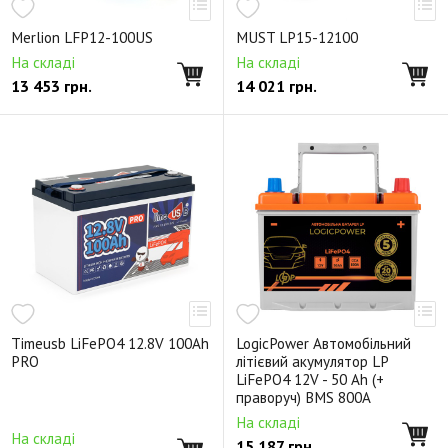
Merlion LFP12-100US
MUST LP15-12100
На складі
На складі
13 453
грн.
14 021
грн.
Timeusb LiFePO4 12.8V 100Ah
LogicPower Автомобільний
PRO
літієвий акумулятор LP
LiFePO4 12V - 50 Ah (+
праворуч) BMS 800А
На складі
На складі
15 187
грн.