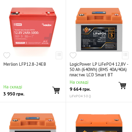
Merlion LFP12.8-24EB
LogicPower LP LiFePO4 12,8V -
50 Ah (640Wh) (BMS 40A/40А)
пластик LCD Smart BT
На складі
На складі
9 664
грн.
3 950
грн.
LiFePO4 50 ()