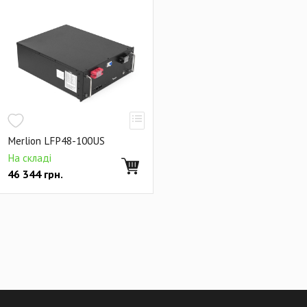
Merlion LFP48-100US
На складі
46 344
грн.