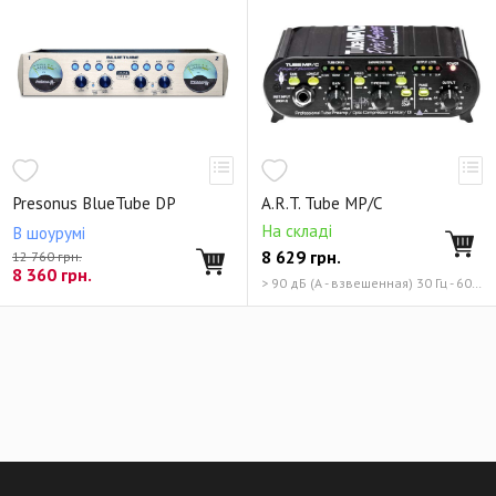
Presonus BlueTube DP
A.R.T. Tube MP/C
На складі
В шоурумі
8 629
грн.
12 760 грн.
8 360
грн.
> 90 дБ (A - взвешенная) 30 Гц - 60 кГц (+- 1 дБ)