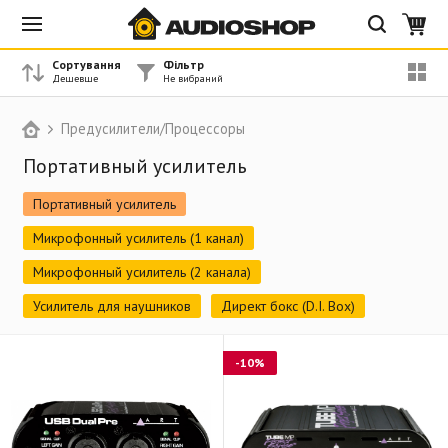
Сортування
Фільтр
Предусилители/Процессоры
Портативный усилитель
Портативный усилитель
Микрофонный усилитель (1 канал)
Микрофонный усилитель (2 канала)
Усилитель для наушников
Директ бокс (D.I. Box)
-10%