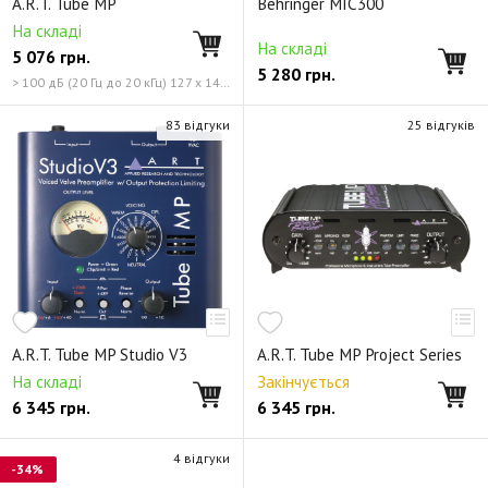
A.R.T. Tube MP
Behringer MIC300
На складі
На складі
5 076
грн.
5 280
грн.
> 100 дБ (20 Гц до 20 кГц) 127 x 140 x 50.8 мм
83 відгуки
25 відгуків
A.R.T. Tube MP Studio V3
A.R.T. Tube MP Project Series
На складі
Закінчується
6 345
грн.
6 345
грн.
4 відгуки
-34%