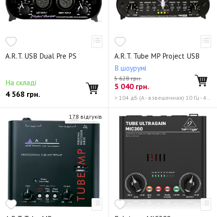
A.R.T. USB Dual Pre PS
A.R.T. Tube MP Project USB
В шоурумі
5 628 грн.
На складі
5 040
грн.
4 568
грн.
> 104 дБ (A - взвешенная) 10 Гц - 40 кГц (+- 1 дБ)
178 відгуків