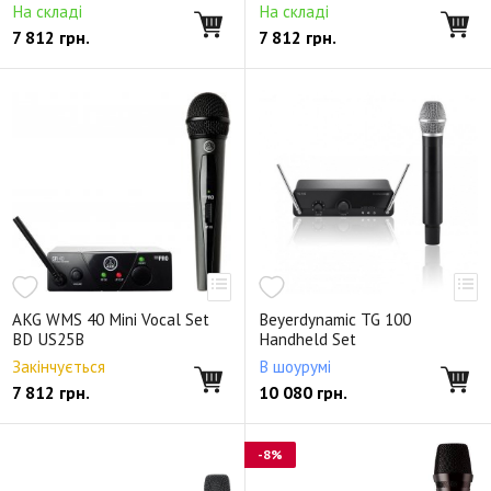
На складі
На складі
7 812
грн.
7 812
грн.
AKG WMS 40 Mini Vocal Set
Beyerdynamic TG 100
BD US25B
Handheld Set
Закінчується
В шоурумі
7 812
грн.
10 080
грн.
-8%