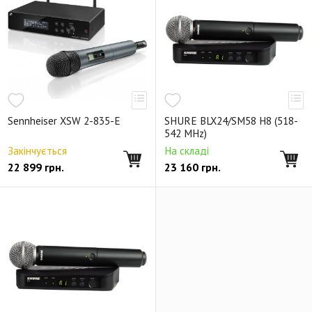
Sennheiser XSW 2-835-E
SHURE BLX24/SM58 H8 (518-
542 MHz)
Закінчується
На складі
22 899
грн.
23 160
грн.