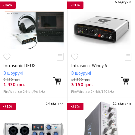
6 відгуків
-84%
-81%
Infrasonic DEUX
Infrasonic Windy 6
В шоурумі
В шоурумі
9 450 грн.
16 800 грн.
1 470
грн.
3 150
грн.
FireWire до 24-bit/96 kHz
FireWire до 24-bit/192kHz
24 відгуки
12 відгуків
-71%
-58%