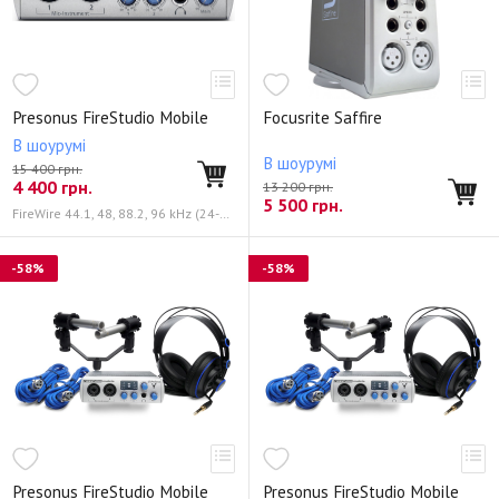
Presonus FireStudio Mobile
Focusrite Saffire
В шоурумі
В шоурумі
15 400 грн.
4 400
грн.
13 200 грн.
5 500
грн.
FireWire 44.1, 48, 88.2, 96 kHz (24-bit)
-58%
-58%
Presonus FireStudio Mobile
Presonus FireStudio Mobile