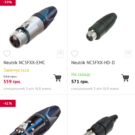
-39%
Neutrik NC3FXX-EMC
Neutrik NC3FXX-HD-D
Закінчується
На складі
916 грн.
559
грн.
571
грн.
спеціальний 3-pin XLR мама
спеціальний 3-pin XLR мама
-61%