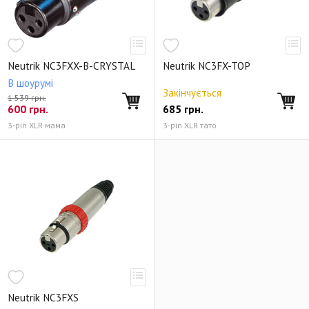
Neutrik NC3FXX-B-CRYSTAL
Neutrik NC3FX-TOP
В шоурумі
Закінчується
1 539 грн.
600
грн.
685
грн.
3-pin XLR мама
3-pin XLR тато
Neutrik NC3FXS