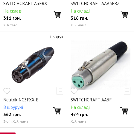
SWITCHCRAFT A3FBX
SWITCHCRAFT AAA3FBZ
На складі
На складі
311
грн.
316
грн.
XLR тато
XLR мама
1 відгук
Neutrik NC3FXX-B
SWITCHCRAFT AA3F
В шоурумі
На складі
362
грн.
474
грн.
3-pin XLR мама
XLR мама