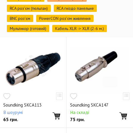
RCA роз'єм (тюльпан)
RCA гніздо панельне
BNC роз'єм
PowerCON роз'єм живлення
Мультикор (готовий)
Кабель XLR -> XLR (2-6 м.)
Soundking SKCA113
Soundking SKCA147
В шоурумі
На складі
65
грн.
75
грн.