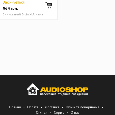
Закінчується
964
грн.
Вимикаємий 3-pin XLR мама
Новини
Оплата
Доставка
Обмін та повернення
Огляди
Сервіс
О нас