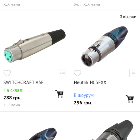
XLR мама
3-pin XLR мама
3 відгуки
SWITCHCRAFT A3F
Neutrik NC3FXX
На складі
В шоурумі
288
грн.
296
грн.
XLR мама