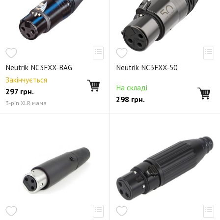
Neutrik NC3FXX-BAG
Neutrik NC3FXX-50
Закінчується
На складі
297
грн.
298
грн.
3-pin XLR мама