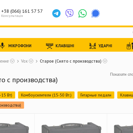
+38 (066) 161 57 57
Консультація
МІКРОФОНИ
КЛАВІШНІ
УДАРНІ
ление
Vox
Старое (Снято с производства)
Показати спо
то с производства)
-15 Вт)
Комбоусилители (15-50 Вт.)
Гитарные педали
Клави
оизводства)