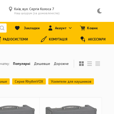
Київ, вул. Сергія Колоса 7
Наш шоурум (за домовленістю)
Закладки
Акаунт
Кошик
РАДІОСИСТЕМИ
КОМУТАЦІЯ
АКСЕСУАРИ
чатку:
Популярні
Дешевше
Дорожче
шные
Серия RhythmVOX
Усилители для наушников