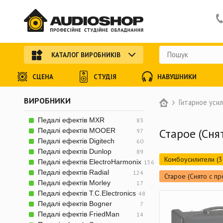
КАТАЛОГ ВИРОБНИКІВ
СЦЕНА
СТУДІЯ
НАВУШНИКИ
ВИРОБНИКИ
Гитарное уси
Педалі ефектів MXR
83
Старое (Сня
Педалі ефектів MOOER
97
Педалі ефектів Digitech
60
Педалі ефектів Dunlop
89
Комбоусилители (3
Педалі ефектів ElectroHarmonix
156
Педалі ефектів Radial
124
Старое (Снято с пр
Педалі ефектів Morley
17
Педалі ефектів T.C.Electronics
48
Педалі ефектів Bogner
7
Педалі ефектів FriedMan
14