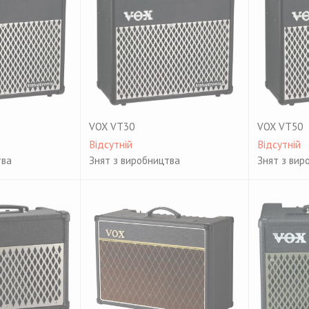
VOX VT30
VOX VT50
Відсутній
Відсутній
тва
Знят з виробництва
Знят з вир