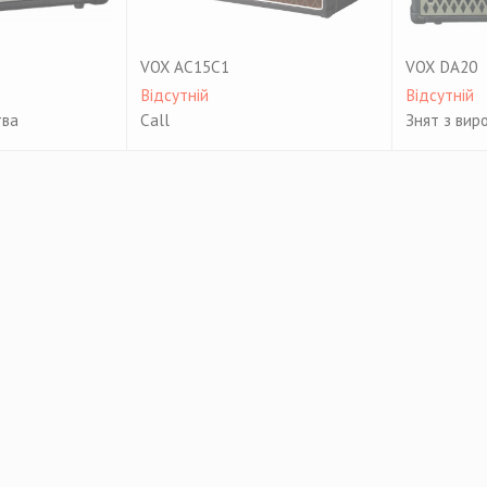
VOX AC15C1
VOX DA20
Відсутній
Відсутній
тва
Call
Знят з вир