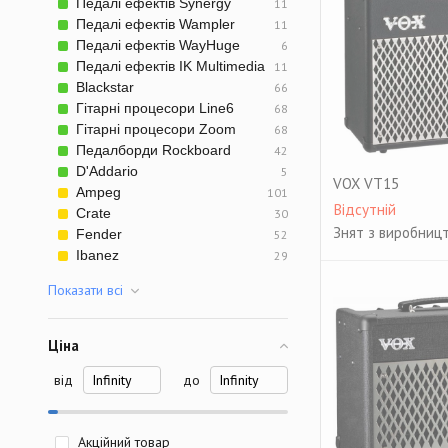
Педалі ефектів Synergy
11
Педалі ефектів Wampler
11
Педалі ефектів WayHuge
6
Педалі ефектів IK Multimedia
11
Blackstar
66
Гітарні процесори Line6
68
Гітарні процесори Zoom
68
Педалборди Rockboard
42
D'Addario
5
VOX VT15
Ampeg
101
Відсутній
Crate
30
Знят з виробниц
Fender
52
Ibanez
29
Показати всi
Ціна
від
до
Акційний товар