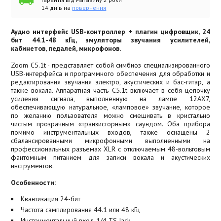
14 днів на
повернення
Аудио интерфейс USB-контроллер + плагин цифровщик, 24
бит 44.1-48 кГц, эмуляторы звучания усилителей,
кабинетов, педалей, микрофонов.
Zoom C5.1t - представляет собой симбиоз специализированного
USB-интерфейса и программного обеспечения для обработки и
редактирования звучания электро, акустических и бас-гитар, а
также вокала. Аппаратная часть C5.1t включает в себя цепочку
усиления сигнала, выполненную на лампе 12AX7,
обеспечивающую натуральное, «ламповое» звучание, которое
по желанию пользователя можно смешивать в кристально
чистым прозрачным «транзисторным» саундом. Оба прибора
помимо инструментальных входов, также оснащены 2
сбалансированными микрофонными выполненными на
профессиональных разъемах XLR с отключаемым 48-вольтовым
фантомным питанием для записи вокала и акустических
инструментов.
Особенности:
Квантизация 24-бит
Частота сэмплирования 44.1 или 48 кГц
Инструментальный вход 1/4 TS Jack