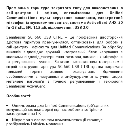
Преміальна гарнітура закритого типу для використання в
call-центрах і офісах, оптимізована для Unified
Communications, пульт керування викликами, електретний
мікрофон із шумокомпенсацією, система ActiveGard, АЧХ 50
Гц-18 кГц, SPL 113 дБ, підключення: USB 2.0.
Sennheiser SC 660 USB CTRL — це професійна двостороння
дротова гарнітура преміум-класу, оптимізована для роботи в
call-центрах і офісах та для Unified Communications. За обробку
викликів відповідає зручний інтегрований блок керування з
кнопками відповіді/завершення розмови, вимкнення мікрофона
та регулювання гучності. Завдяки високоякісним матеріалам і
міцній конструкції гарнітура SC 660 USB CTRL здатна витримати
тривалий термін активної експлуатації. Відмінними
особливостями є навушники з амбушурами зі штучної шкіри,
металеве наголов'я з точною регулюванням і технологія
Sennheiser ActiveGard.
Особливості:
Оптимізована для Unified Communications (об'єднаних
комунікаційних платформ) під час роботи з softphone-
застосунками на ПК
Мікрофон з елементом шумокомпенсації гарантує
розбірливість і чіткість мовлення