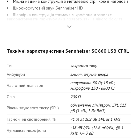
Міцна надійна конструкція з металевою стрічкою в наголов'ї
Широкосмуговий звук Sennheiser HD
Шарнірна конструкція тримача мікрофона дозволяє
використовувати гарнітуру як з правого, так і з лівого боку та
гарантує оптимальне позиціонування
Деталі з матового алюмінію
Великі амбушури зі штучної шкіри
Міцний кабель, посилений кевларовим волокном
Технічні характеристики Sennheiser SC 660 USB CTRL
Корпус мікрофона виготовлено із застосуванням
ультразвукового зварювання
Діапазон відтворюваних частот навушників 50 - 18000 Гц
Тип
закритого типу
Частотний діапазон мікрофона 150 - 6800 Гц
Амбушури
змінні, штучна шкіра
Система ActiveGard™ з обмеженням SPL 113 дБ (1 кГц, 1 Вт
RMS) для захисту слуху від акустичних ударів
навушників 50 Гц-18 кГц,
Частотний діапазон
3-річна гарантія
мікрофона 150 - 6800 Гц
Мікрофон
Опір
200 Ω
обмежений лімітером, SPL 113
Гнучкий тримач дозволяє швидко і просто вибрати оптимальне
Рівень звукового тиску (SPL)
дБ (1 кГц, 1 Вт RMS)
положення для мікрофона, щоб він захоплював мовлення
максимально якісно, без фонових шумів, і щоб із ним було
Гармонічні спотворення, %
<1 % at 102 dB SPL at 1 kHz
зручно працювати протягом усього робочого дня або всієї
робочої зміни. Тримач також можна повертати на 350 градусів, а
-38 dBV/Pa (12.6 mV/Pa) @ 1
Чутливість мікрофона
шарнірна конструкція дає змогу встановити мікрофон як з
KHz, +/- 3 dB
правого, так і з лівого боку обличчя.