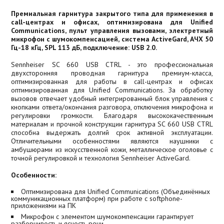
Премиальная гарнитура закрытого типа для применения в
call-центрах и офисах, оптимизирована для Unified
Communications, пульт управления вызовами, электретный
микрофон с шумокомпенсацией, система ActiveGard, АЧХ 50
Гц-18 кГц, SPL 113 дБ, подключение: USB 2.0.
Sennheiser SC 660 USB CTRL - это профессиональная
двухсторонняя проводная гарнитура премиум-класса,
оптимизированная для работы в call-центрах и офисах
оптимизированная для Unified Communications. За обработку
вызовов отвечает удобный интегрированный блок управления с
кнопками ответа/окончания разговора, отключения микрофона и
регулировки громкости. Благодаря высококачественным
материалам и прочной конструкции гарнитура SC 660 USB CTRL
способна выдержать долгий срок активной эксплуатации.
Отличительными особенностями являются наушники с
амбушюрами из искусственной кожи, металлическое оголовье с
точной регулировкой и технология Sennheiser ActiveGard.
Особенности:
Оптимизирована для Unified Communications (Объединённых
коммуникационных платформ) при работе с softphone-
приложениями на ПК
Микрофон с элементом шумокомпенсации гарантирует
разборчивость и ясность речи