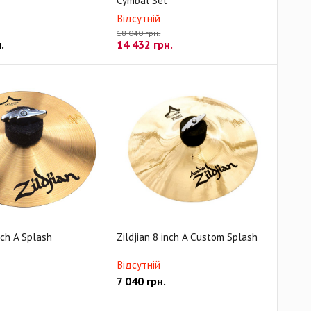
Cymbal Set
Відсутній
18 040 грн.
.
14 432
грн.
nch A Splash
Zildjian 8 inch A Custom Splash
Відсутній
7 040
грн.