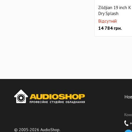
Zildjian 19 inch 
Dry Splash
Відсутній
14 784
грн.
Но
Кон
+
© 2005-2026 AudioShop.