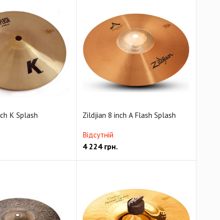
inch K Splash
Zildjian 8 inch A Flash Splash
Відсутній
4 224
грн.