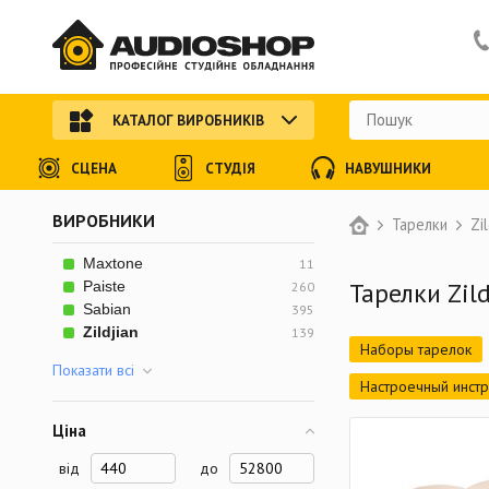
КАТАЛОГ ВИРОБНИКІВ
СЦЕНА
СТУДІЯ
НАВУШНИКИ
ВИРОБНИКИ
Тарелки
Zi
Maxtone
11
Тарелки Zild
Paiste
260
Sabian
395
Zildjian
139
Наборы тарелок
Показати всi
Настроечный инст
Ціна
від
до