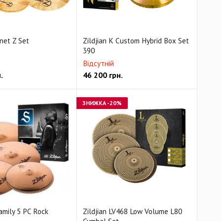
anet Z Set
Zildjian K Custom Hybrid Box Set
390
Відсутній
.
46 200
грн.
ЗНИЖКА
-20%
Family 5 PC Rock
Zildjian LV468 Low Volume L80