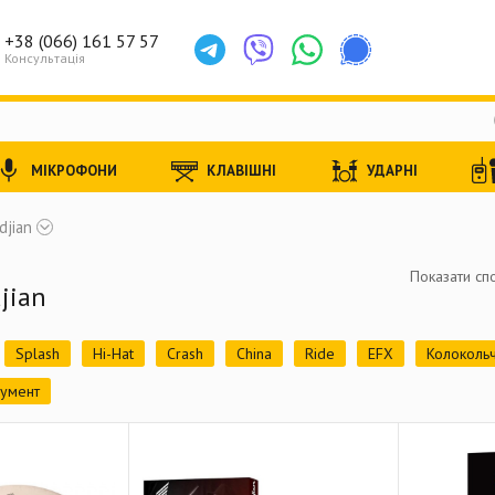
+38 (066) 161 57 57
Консультація
МІКРОФОНИ
КЛАВІШНІ
УДАРНІ
ldjian
Показати спо
jian
Splash
Hi-Hat
Crash
China
Ride
EFX
Колоколь
румент