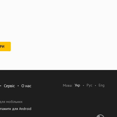
РИ
Укр
Рус
Eng
Мова:
Сервіс
О нас
для мобільних
нтажити для Android