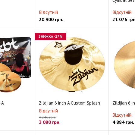
Cymbal Set
Відсутній
Відсутній
20 900
грн.
21 076
грн
ЗНИЖКА
-27%
-A
Zildjian 6 inch A Custom Splash
Zildjian 6 i
Відсутній
Відсутній
4 246 грн.
3 080
грн.
4 884
грн.