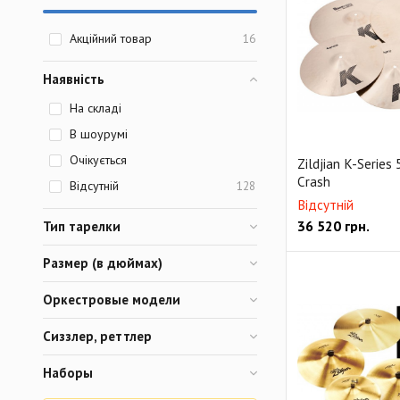
Акційний товар
16
Наявність
На складі
В шоурумі
Очікується
Zildjian K-Series
Crash
Відсутній
128
Відсутній
36 520
грн.
Тип тарелки
Размер (в дюймах)
Оркестровые модели
Сиззлер, реттлер
Наборы