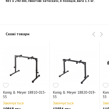
485 x 240 мм, гвинтові затискачі, 8 позицій, вага 1.5 кг.
Схожі товари
Konig & Meyer 18810-015-
Konig & Meyer 18820-019-
Kon
55
55
55
Закінчується
Закінчується
Зак
10868 грн.
13936 грн.
110