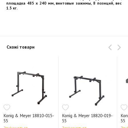
площадка 485 x 240 мм, винтовые зажимы, 8 позиций, вес
1.5 кг.
Схожі товари
Konig & Meyer 18810-015-
Konig & Meyer 18820-019-
Kon
55
55
55