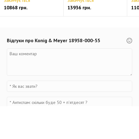
Закінчується
Закінчується
Зак
10868 грн.
13936 грн.
110
Відгуки про Konig & Meyer 18958-000-55