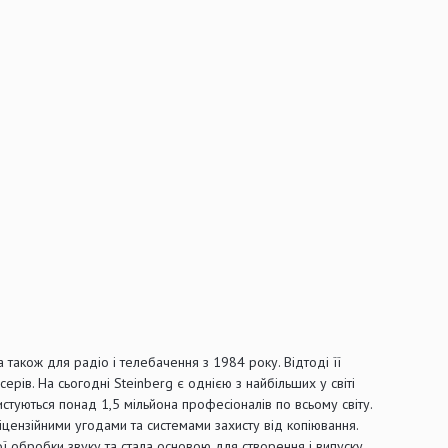
також для радіо і телебачення з 1984 року. Відтоді її
ерів. На сьогодні Steinberg є однією з найбільших у світі
стуються понад 1,5 мільйона професіоналів по всьому світу.
іцензійними угодами та системами захисту від копіювання.
ї обробки звуку та стала основою для створення і випуску