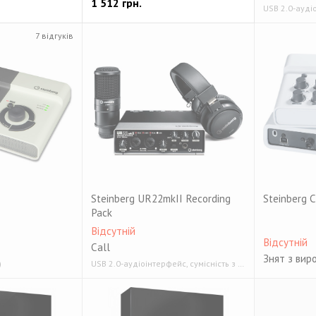
1 512
грн.
USB 2.0-ауді
7 відгуків
Steinberg UR22mkII Recording
Steinberg C
Pack
Відсутній
Відсутній
Call
Знят з вир
)
USB 2.0-аудіоінтерфейс, сумісність з iOS пристроями iPAD 2 і вище 192 кГц/24 біт