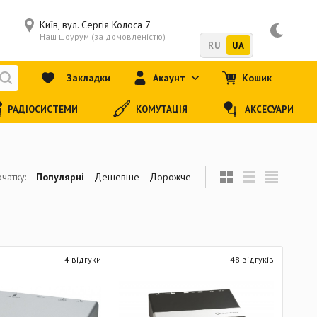
Київ, вул. Сергія Колоса 7
Наш шоурум (за домовленістю)
RU
UA
Закладки
Акаунт
Кошик
РАДІОСИСТЕМИ
КОМУТАЦІЯ
АКСЕСУАРИ
чатку:
Популярні
Дешевше
Дорожче
4 відгуки
48 відгуків