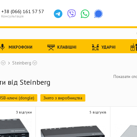
+38 (066) 161 57 57
Консультація
МІКРОФОНИ
КЛАВІШНІ
УДАРНІ
Steinberg
Показати спо
ти від Steinberg
USB-ключі (dongle)
Знято з виробництва
3 відгуки
5 відгуків