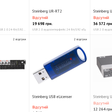
Steinberg UR-RT2
Steinberg 
Відсутній
Відсутній
19 698
грн.
36 372
грн
аудіо-інтерфейс з USB 2.0 24-біт/192 кГц
USB 2.0 аудіоінтерфейс 24 біт/192 кГц
USB 2.0 аудіо
2 відгуки
2 відгуки
Steinberg USB eLicenser
Steinberg 
Відсутній
Відсутній
12 264
грн