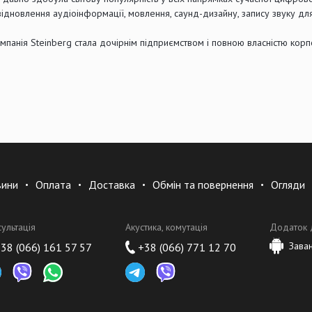
 відновлення аудіоінформації, мовлення, саунд-дизайну, запису звуку дл
омпанія Steinberg стала дочірнім підприємством і повною власністю кор
вини
Оплата
Доставка
Обмін та повернення
Огляди
сультація
Акустика, комутація
Додаток 
Зава
38 (066) 161 57 57
+38 (066) 771 12 70