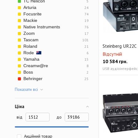
TC Helicon
5
Arturia
24
Focusrite
74
Mackie
19
Native Instruments
76
Zoom
17
Tascam
101
Steinberg UR22C
Roland
21
Rode
6
Відсутній
Yamaha
15
10 584
грн.
Creamw@re
8
USB аудіоінтерфейс 
Boss
2
Behringer
25
Показати всi
Ціна
від
до
Акційний товар