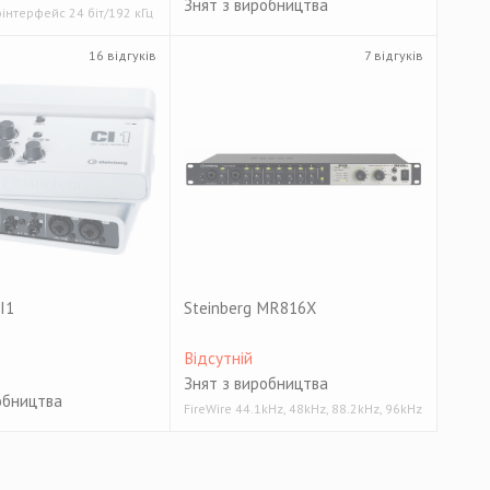
Знят з виробництва
оінтерфейс 24 біт/192 кГц
16 відгуків
7 відгуків
I1
Steinberg MR816X
Відсутній
Знят з виробництва
обництва
FireWire 44.1kHz, 48kHz, 88.2kHz, 96kHz