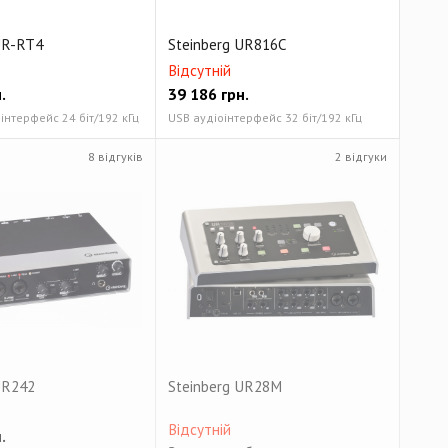
UR-RT4
Steinberg UR816C
Відсутній
.
39 186
грн.
інтерфейс 24 біт/192 кГц
USB аудіоінтерфейс 32 біт/192 кГц
8 відгуків
2 відгуки
UR242
Steinberg UR28M
Відсутній
.