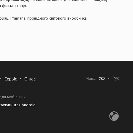
я фільмів тощо.
порації Yamaha, провідного світового виробника
Укр
Рус
Мова:
Сервіс
О нас
для мобільних
нтажити для Android