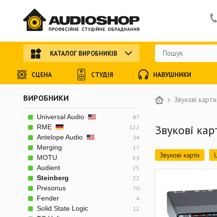
КАТАЛОГ ВИРОБНИКІВ
СЦЕНА
СТУДІЯ
НАВУШНИКИ
ВИРОБНИКИ
Звукові карти
Universal Audio
87
Звукові кар
RME
122
Antelope Audio
34
Merging
17
Звукові карти
MOTU
53
Audient
25
Steinberg
22
Presonus
70
Fender
4
Solid State Logic
12