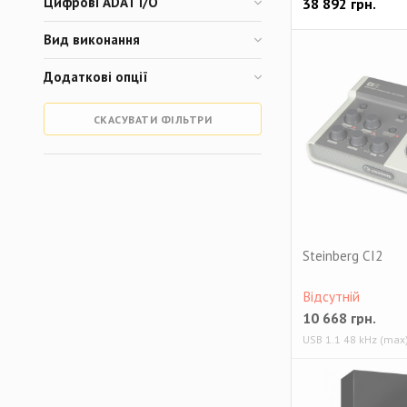
Цифрові ADAT I/O
38 892
грн.
Вид виконання
Додаткові опції
СКАСУВАТИ ФІЛЬТРИ
Steinberg CI2
Відсутній
10 668
грн.
USB 1.1 48 kHz (max