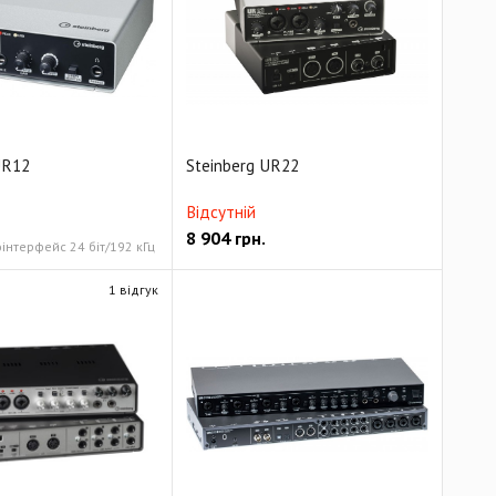
UR12
Steinberg UR22
Відсутній
8 904
грн.
оінтерфейс 24 біт/192 кГц
1 відгук