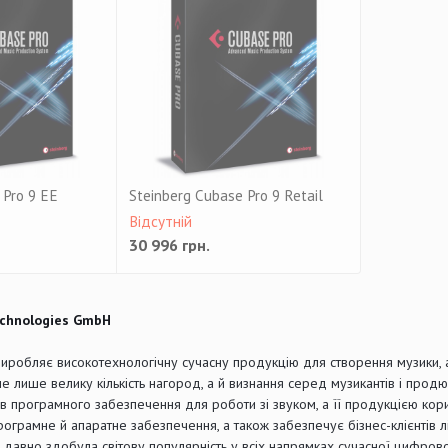
 Pro 9 EE
Steinberg Cubase Pro 9 Retail
Відсутній
30 996
грн.
echnologies GmbH
виробляє високотехнологічну сучасну продукцію для створення музики, а 
 лише велику кількість нагород, а й визнання серед музикантів і продюс
в програмного забезпечення для роботи зі звуком, а її продукцією кори
рограмне й апаратне забезпечення, а також забезпечує бізнес-клієнтів л
 давно здобула світову популярність у всіх напрямках сучасної цифрово