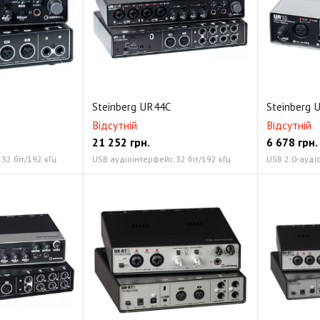
Steinberg UR44C
Steinberg 
Відсутній
Відсутній
21 252
грн.
6 678
грн.
32 біт/192 кГц
USB аудіоінтерфейс 32 біт/192 кГц
USB 2.0-ауді