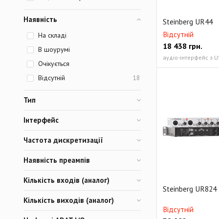
Наявність
Steinberg UR44
Відсутній
На складі
18 438
грн.
В шоурумі
Очікується
Відсутній
18
Тип
Інтерфейс
Частота дискретизації
Наявність преампів
Кількість входів (аналог)
Steinberg UR824
Кількість виходів (аналог)
Відсутній