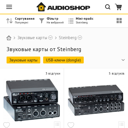
Сортування
Фільтр
Міні-прайс
Звуковые карты
Steinberg
Звуковые карты от Steinberg
Звуковые карты
USB-ключи (dongle)
Снято с производства
3 відгуки
5 відгуків