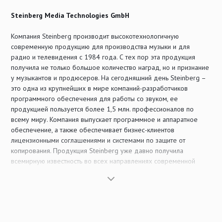
Steinberg Media Technologies GmbH
Компания Steinberg производит высокотехнологичную
современную продукцию для производства музыки и для
радио и телевидения с 1984 года. С тех пор эта продукция
получила не только большое количество наград, но и признание
у музыкантов и продюсеров. На сегодняшний день Steinberg –
это одна из крупнейших в мире компаний-разработчиков
программного обеспечения для работы со звуком, ее
продукцией пользуется более 1,5 млн. профессионалов по
всему миру. Компания выпускает программное и аппаратное
обеспечение, а также обеспечивает бизнес-клиентов
лицензионными соглашениями и системами по защите от
копирования. Продукция Steinberg уже давно получила
всемирную известность во всех направлениях современной
цифровой обработки звука и стала основой оборудования для
создания и выпуска музыки, мастеринга, восстановления
аудиоинформации, вещания, создания звуков, записи звука для
фильмов и т.д.