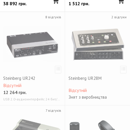
38 892
грн.
1 512
грн.
8 відгуків
2 відгуки
Steinberg UR242
Steinberg UR28M
Відсутній
Відсутній
12 264
грн.
Знят з виробництва
USB 2.0-аудиоинтерфейс 24 бит/192 кГц
7 відгуків