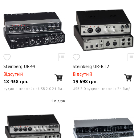
Steinberg UR44
Steinberg UR-RT2
Відсутній
Відсутній
18 438
грн.
19 698
грн.
аудио-интерфейс с USB 2.0 24-битный/192 кГц
USB 2.0 аудиоинтерфейс 24 бит/192 кГц
1 відгук