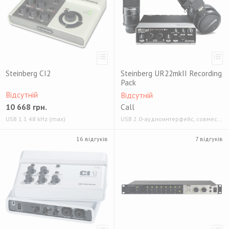
Steinberg CI2
Steinberg UR22mkII Recording
Pack
Відсутній
Відсутній
10 668
грн.
Call
USB 1.1 48 kHz (max)
USB 2.0-аудиоинтерфейс, совместимость с iOS устройствами iPAD 2 и выше 192 кГц/24 бит
16 відгуків
7 відгуків