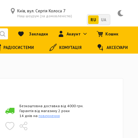
Київ, вул. Сергія Колоса 7
Наш шоурум (за домовленістю)
RU
UA
Закладки
Акаунт
Кошик
РАДІОСИСТЕМИ
КОМУТАЦІЯ
АКСЕСУАРИ
Безкоштовна доставка від 4000 грн.
Гарантія від магазину 2 роки
14 днів на
повернення