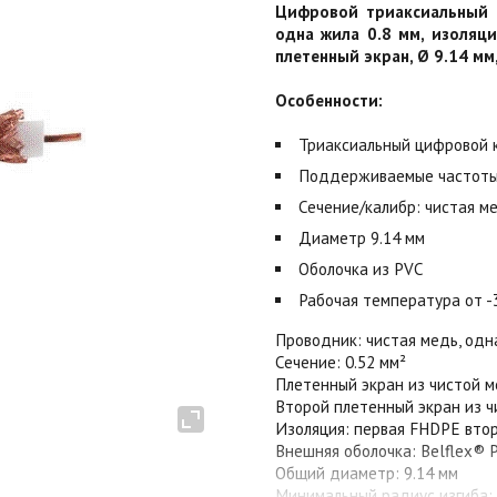
Цифровой триаксиальный R
одна жила 0.8 мм, изоляци
плетенный экран, Ø 9.14 мм,
Особенности:
Триаксиальный цифровой 
Поддерживаемые частоты
Сечение/калибр: чистая ме
Диаметр 9.14 мм
Оболочка из PVC
Рабочая температура от -
Проводник: чистая медь, одн
Сечение: 0.52 мм²
Плетенный экран из чистой 
Второй плетенный экран из 
Изоляция: первая FHDPE вто
Внешняя оболочка: Belflex® 
Общий диаметр: 9.14 мм
Минимальный радиус изгиба: