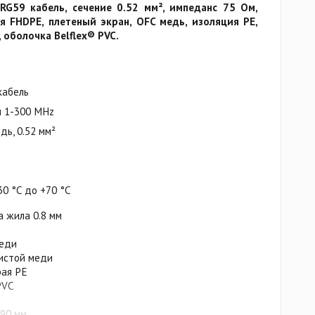
G59 кабель, сечение 0.52 мм², импеданс 75 Ом,
я FHDPE, плетеный экран, OFC медь, изоляция РЕ,
 оболочка Belflex® PVC.
кабель
 1-300 MHz
дь, 0.52 мм²
30 °C до +70 °C
а жила 0.8 мм
меди
чистой меди
рая РЕ
PVC
 90 мм