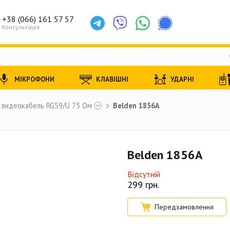
+38 (066) 161 57 57
Консультація
МІКРОФОНИ
КЛАВІШНІ
УДАРНІ
 видеокабель RG59/U 75 Ом
Belden 1856A
Belden 1856A
Відсутній
299
грн.
Передзамовлення