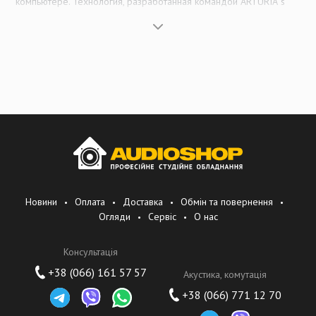
компьютере. Технология, разработанная командой ARTURIA''s
Signal Processing, использовалась для успешного воссоздания
звуков многих легендарных аналоговых синтезаторов. Эта
инновационная технология позволяет занимать Arturia особое
место на ранке музыкальных инструментов и быть одним из
лидеров.
Основная стратегия Arturia и конкурентные преимущества лежат
в основном в инновациях. Благодаря разработкам, Arturia стала
лауреатом многих престижных наград в своей области.
Работая в 25 странах мира, компания получает более 90%
своего дохода за счет экспорта, главным образом в США,
Японию и Северную Европу
Новини
Оплата
Доставка
Обмін та повернення
Огляди
Сервіс
О нас
Консультація
+38 (066) 161 57 57
Акустика, комутація
+38 (066) 771 12 70