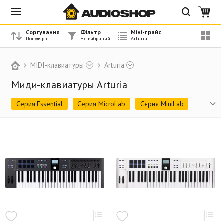
Сортування
Фільтр
Міні-прайс
MIDI-клавиатуры
Arturia
Миди-клавиатуры Arturia
Серия Essential
Серия MicroLab
Серия MiniLab
Серия KeyLab
Серия KeyStep
Снято с производства