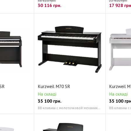
38 610 грн.
22 410 грн.
30 116
грн.
17 928
грн
 SR
Kurzweil M70 SR
Kurzweil 
На складі
На складі
35 100
грн.
35 100
грн
88-клавиш с молоточковой механикой PCM