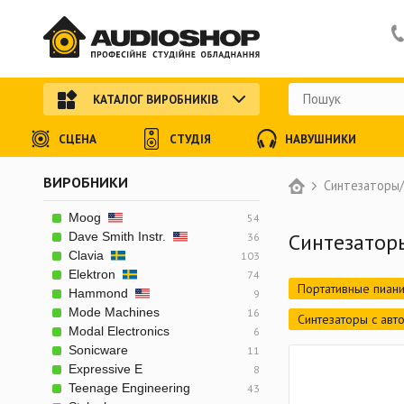
КАТАЛОГ ВИРОБНИКІВ
СЦЕНА
СТУДІЯ
НАВУШНИКИ
ВИРОБНИКИ
Синтезаторы/
Moog
54
Синтезатор
Dave Smith Instr.
36
Clavia
103
Elektron
74
Портативные пиан
Hammond
9
Mode Machines
16
Синтезаторы с ав
Modal Electronics
6
Sonicware
11
Expressive E
8
Teenage Engineering
43