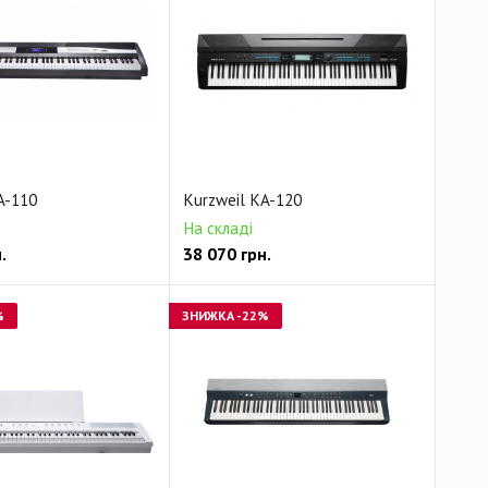
A-110
Kurzweil KA-120
На складі
.
38 070
грн.
%
ЗНИЖКА
-22%