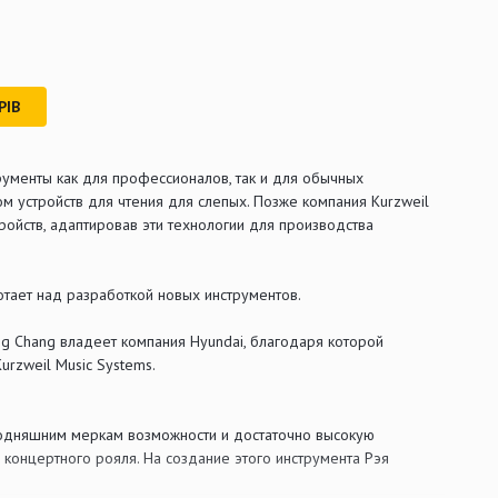
РІВ
рументы как для профессионалов, так и для обычных
 устройств для чтения для слепых. Позже компания Kurzweil
ройств, адаптировав эти технологии для производства
отает над разработкой новых инструментов.
g Chang владеет компания Hyundai, благодаря которой
rzweil Music Systems.
егодняшним меркам возможности и достаточно высокую
 концертного рояля. На создание этого инструмента Рэя