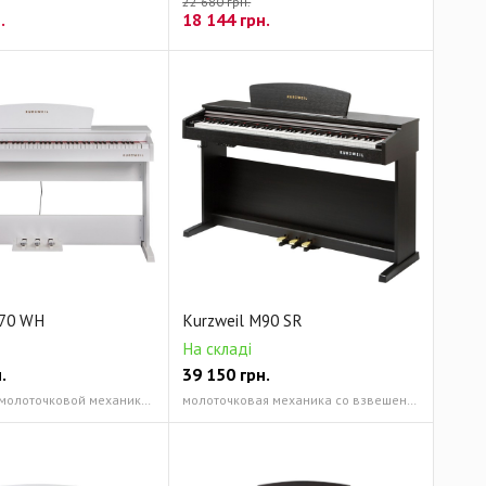
22 680 грн.
.
18 144
грн.
M70 WH
Kurzweil M90 SR
На складі
.
39 150
грн.
88-клавиш с молоточковой механикой PCM
молоточковая механика со взвешенными 88-клавишами Stereo PCM