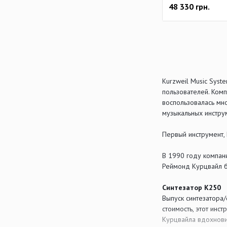
48 330
грн.
Kurzweil Music Syst
пользователей. Ком
воспользовалась мно
музыкальных инстру
Первый инструмент, 
В 1990 году компан
Реймонд Курцвайл б
Синтезатор К250
Выпуск синтезатора
стоимость, этот инс
Курцвайла вдохнови