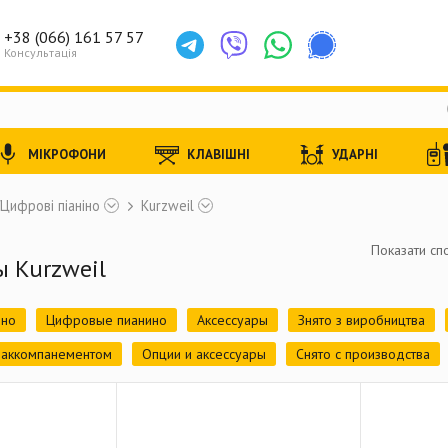
+38 (066) 161 57 57
Консультація
МІКРОФОНИ
КЛАВІШНІ
УДАРНІ
Цифрові піаніно
Kurzweil
Показати спо
ы Kurzweil
ино
Цифровые пианино
Аксессуары
Знято з виробництва
тоаккомпанементом
Опции и аксессуары
Снято с производства