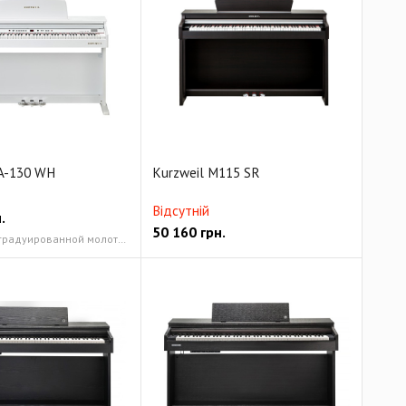
KA-130 WH
Kurzweil M115 SR
Відсутній
.
50 160
грн.
88 клавиш с градуированной молоточковой механикой и регулируемой чувствительностью клавиш (88RGTA) Stereo PCM