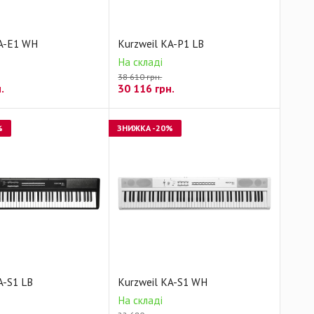
KA-E1 WH
Kurzweil KA-P1 LB
На складі
38 610 грн.
.
30 116
грн.
%
ЗНИЖКА
-20%
A-S1 LB
Kurzweil KA-S1 WH
На складі