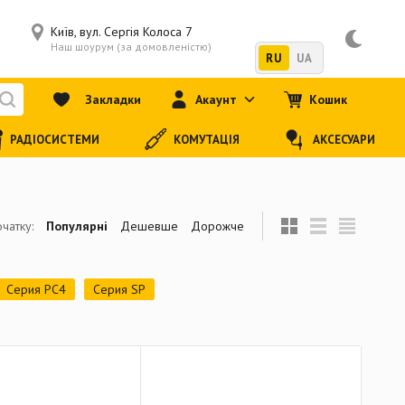
Київ, вул. Сергія Колоса 7
Наш шоурум (за домовленістю)
RU
UA
Закладки
Акаунт
Кошик
РАДІОСИСТЕМИ
КОМУТАЦІЯ
АКСЕСУАРИ
чатку:
Популярні
Дешевше
Дорожче
Серия PC4
Серия SP