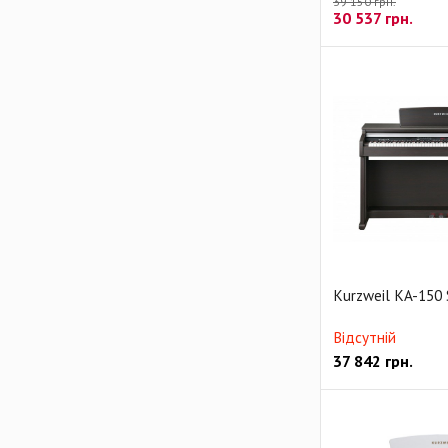
39 150 грн.
30 537
грн.
Kurzweil KA-150
Відсутній
37 842
грн.