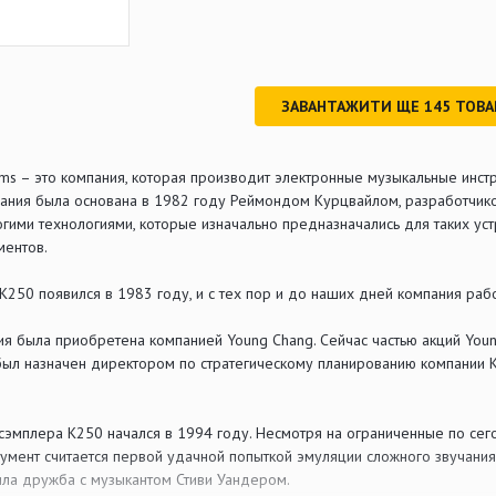
ЗАВАНТАЖИТИ ЩЕ
145
ТОВА
ems – это компания, которая производит электронные музыкальные инст
пания была основана в 1982 году Реймондом Курцвайлом, разработчиком
гими технологиями, которые изначально предназначались для таких уст
ментов.
К250 появился в 1983 году, и с тех пор и до наших дней компания раб
ия была приобретена компанией Young Chang. Сейчас частью акций Youn
ыл назначен директором по стратегическому планированию компании Ku
/сэмплера К250 начался в 1994 году. Несмотря на ограниченные по с
трумент считается первой удачной попыткой эмуляции сложного звучания
ла дружба с музыкантом Стиви Уандером.