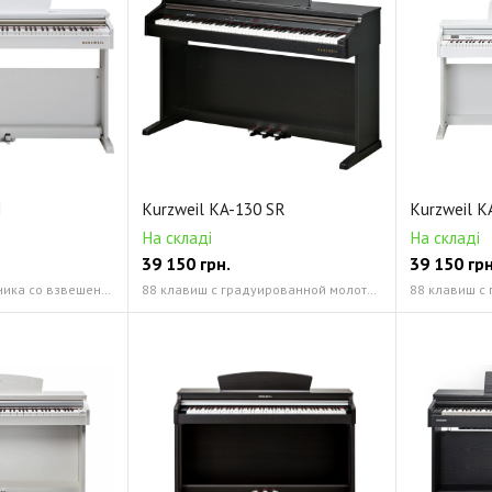
H
Kurzweil KA-130 SR
Kurzweil 
На складі
На складі
39 150
грн.
39 150
грн
молоточковая механика со взвешенными 88-клавишами Stereo PCM
88 клавиш с градуированной молоточковой механикой и регулируемой чувствительностью клавиш (88RGTA) Stereo PCM