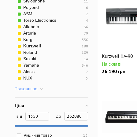
Stylophone
11
Polyend
6
ASM
2
Torso Electronics
4
Alfabeto
36
Arturia
79
Korg
330
Kurzweil
188
Roland
109
Kurzweil KA-90
Suzuki
14
На складі
Yamaha
346
26 190
грн.
Alesis
7
NUX
5
Показати всi
Ціна
від
до
Акційний товар
13