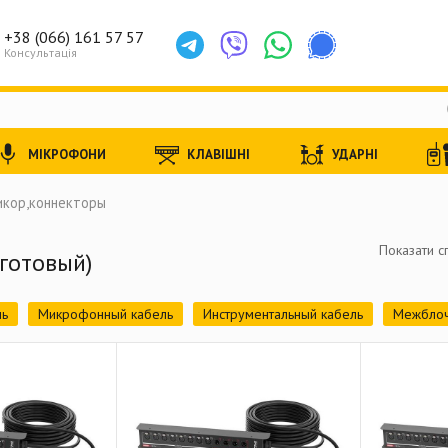
+38 (066) 161 57 57
Консультація
МІКРОФОНИ
КЛАВІШНІ
УДАРНІ
икор,коннекторы
Показати с
готовый)
ль
Микрофонный кабель
Инструментальный кабель
Межблоч
HDMI кабель
Цифровой кабель (AES/EBU и DMX)
Коаксиал
 TS
Джек 6,3 мм (1/4) TRS
Джек 3,5 мм (1/8) TS
Джек 3,5 м
RCA разъем (тюльпан)
RCA гнезда панельные
BNC разъем