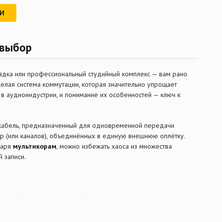
РИ
 выбор
щадка или профессиональный студийный комплекс — вам рано
а целая система коммутации, которая значительно упрощает
в аудиоиндустрии, и понимание их особенностей — ключ к
й кабель, предназначенный для одновременной передачи
ар (или каналов), объединённых в единую внешнюю оплётку.
даря
мультикорам
, можно избежать хаоса из множества
 записи.
и. На практике это может быть:
щемуся за десятки метров.