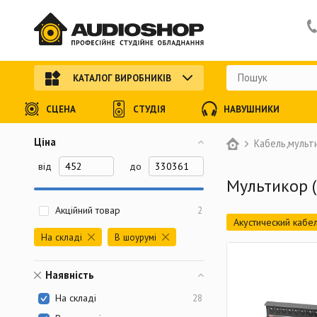
КАТАЛОГ ВИРОБНИКІВ
СЦЕНА
СТУДІЯ
НАВУШНИКИ
Ціна
Кабель,мульт
від
до
Мультикор (
Акційний товар
2
Акустический кабе
На складі
В шоурумі
Оптический кабель
Джек 6,3 мм (1/4)
Наявність
XLR разъем (мама)
На складі
28