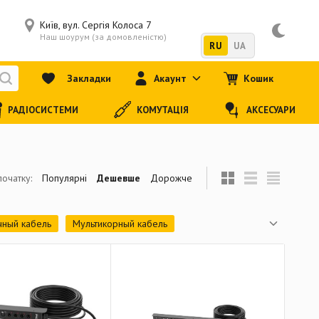
Київ, вул. Сергія Колоса 7
Наш шоурум (за домовленістю)
RU
UA
Закладки
Акаунт
Кошик
РАДІОСИСТЕМИ
КОМУТАЦІЯ
АКСЕСУАРИ
початку:
Популярні
Дешевше
Дорожче
ный кабель
Мультикорный кабель
ьный RG кабель 75 Ом
MIDI кабель
м (1/8) TRS
XLR разъем (папа)
PowerCON разъем питания