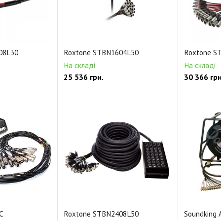
08L30
Roxtone STBN1604L50
Roxtone S
На складі
На складі
25 536
грн.
30 366
грн
 C
Roxtone STBN2408L50
Soundking 