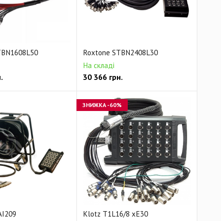
TBN1608L50
Roxtone STBN2408L30
На складі
.
30 366
грн.
ЗНИЖКА
-60%
AI209
Klotz T1L16/8 xE30