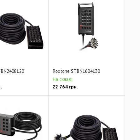
TBN2408L20
Roxtone STBN1604L30
На складі
.
22 764
грн.