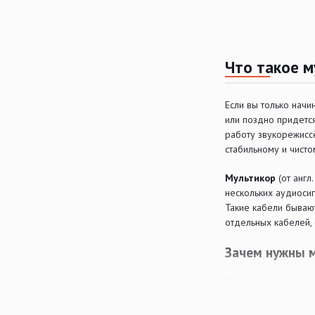
Что такое м
Если вы только нач
или поздно придется
работу звукорежисс
стабильному и чисто
Мультикор
(от англ
нескольких аудиоси
Такие кабели бываю
отдельных кабелей, 
Зачем нужны 
Основное назначени
Подключение ин