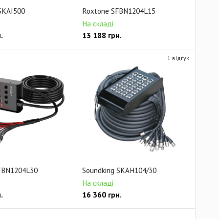
SKAI500
Roxtone SFBN1204L15
На складі
.
13 188
грн.
1 відгук
TBN1204L30
Soundking SKAH104/30
На складі
.
16 360
грн.