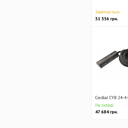
Закінчується
31 356
грн.
Cordial CYB 24-4
На складі
47 684
грн.