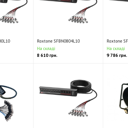
й)
Кабель XLR -> XLR (2-6 м.)
00L10
Roxtone SFBN0804L10
Roxtone S
На складі
На складі
8 610
грн.
9 786
грн.