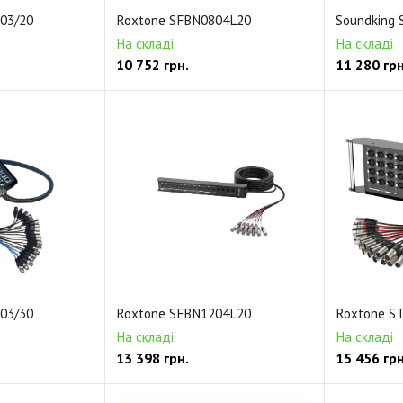
03/20
Roxtone SFBN0804L20
Soundking 
На складі
На складі
10 752
грн.
11 280
грн
03/30
Roxtone SFBN1204L20
Roxtone S
На складі
На складі
13 398
грн.
15 456
грн