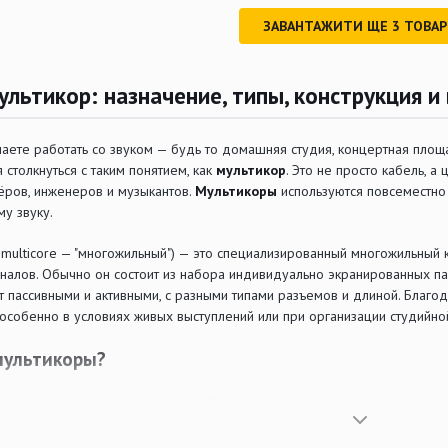
ЗАВАНТАЖИТИ ЩЕ
3
ТОВА
ультикор: назначение, типы, конструкция и
инаете работать со звуком — будь то домашняя студия, концертная пло
 столкнуться с таким понятием, как
мультикор
. Это не просто кабель, 
ёров, инженеров и музыкантов.
Мультикоры
используются повсеместно 
му звуку.
. multicore — "многожильный") — это специализированный многожильны
гналов. Обычно он состоит из набора индивидуально экранированных п
т пассивными и активными, с разными типами разъемов и длиной. Благо
особенно в условиях живых выступлений или при организации студийной
мультикоры?
е мультикора — передача множества аудиосигналов между двумя точкам
струментов и микрофонов на сцене к микшерному пульту, находя