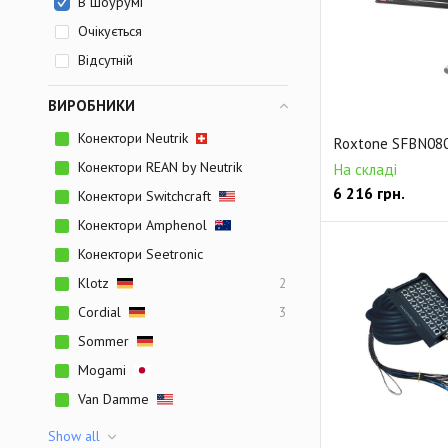
В шоурумі
Мультикор (готовы
Очікується
Відсутній
ВИРОБНИКИ
Конектори Neutrik
Roxtone SFBN08
Конектори REAN by Neutrik
На складі
6 216
грн.
Конектори Switchcraft
Конектори Amphenol
Конектори Seetronic
Klotz
2
Cordial
3
Sommer
Mogami
Van Damme
Show all