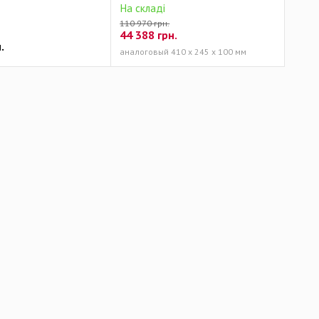
На складі
110 970 грн.
44 388
грн.
.
аналоговый 410 х 245 х 100 мм