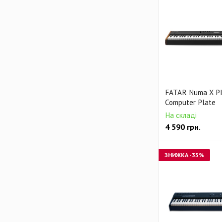
FATAR Numa X P
Computer Plate
На складі
4 590
грн.
ЗНИЖКА
-35%