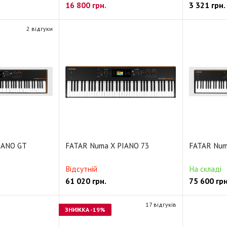
16 800
грн.
3 321
грн.
2 відгуки
IANO GT
FATAR Numa X PIANO 73
FATAR Num
Відсутній
На складі
61 020
грн.
75 600
грн
17 відгуків
ЗНИЖКА
-19%