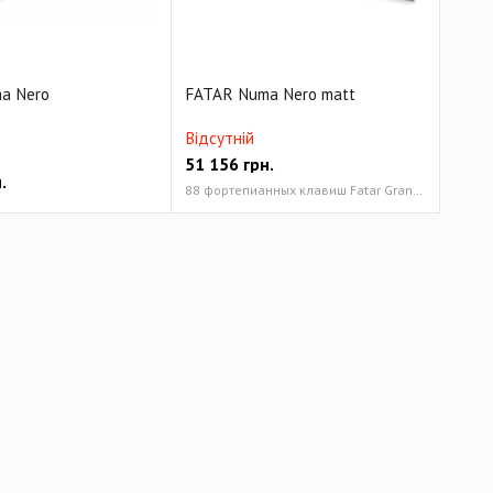
a Nero
FATAR Numa Nero matt
Відсутній
51 156
грн.
.
88 фортепианных клавиш Fatar Grang Touch на основе TP400 GH механизма 3 кривых динамики +Aftertouch