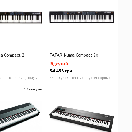
a Compact 2
FATAR Numa Compact 2x
Відсутній
.
34 453
грн.
88 полноразмерных клавиш, полувзвешенная механика двойного переключения с послекасанием 4 режима, Мягкий, Средний, Жесткий, Фиксированный (программируемый)
88 полувзвешенных двухсенсорных клавиш TP/9 с функцией послекасания 4 режима чувствительности клавиш (Мягкий, Средний, Жесткий, Фиксированный)
17 відгуків