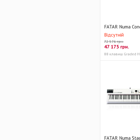
FATAR Numa Con
Відсутній
72 576 грн.
47 175
грн.
FATAR Numa Sta