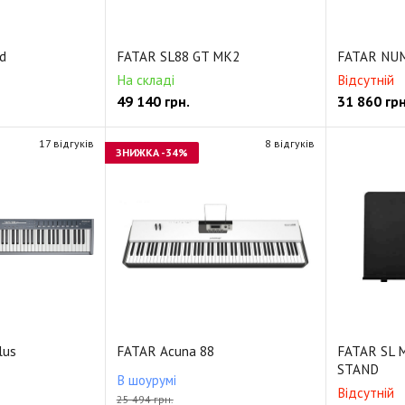
d
FATAR SL88 GT MK2
FATAR NU
На складі
Відсутній
49 140
грн.
31 860
грн
17 відгуків
8 відгуків
ЗНИЖКА
-34%
lus
FATAR Acuna 88
FATAR SL 
STAND
В шоурумі
Відсутній
25 494 грн.