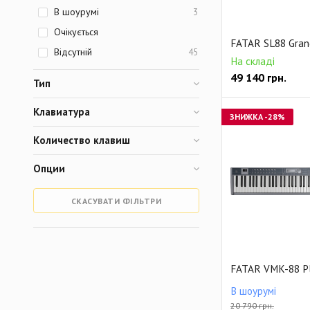
В шоурумі
3
Очікується
FATAR SL88 Gran
Відсутній
45
На складі
49 140
грн.
Тип
Клавиатура
ЗНИЖКА
-28%
Количество клавиш
Опции
СКАСУВАТИ ФІЛЬТРИ
FATAR VMK-88 P
В шоурумі
20 790 грн.