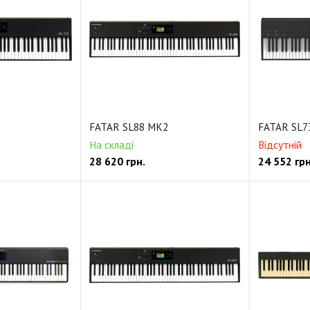
FATAR SL88 MK2
FATAR SL73
На складі
Відсутній
28 620
грн.
24 552
грн