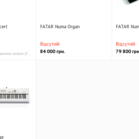
cert
FATAR Numa Organ
FATAR Num
Відсутній
Відсутній
84 000
грн.
79 800
грн
88 клавиш Graded Hammer Action (TP/40wood), клавиши Ivory, Triple switch detection system 4 пресетных и 1 пользовательский режим
ge