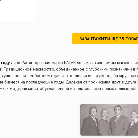
ЗАВАНТАЖИТИ ЩЕ
35
ТОВАР
 году
Лино Рагни торговая марка FATAR является синонимом высококаче
ов. Традиционное мастерство, объединенное с глубокими познаниями в 
, существенно необходимы для изготовления инструмента, базирующегос
ия бизнеса на последующие годы. Далекая от проникания друг в друга
амках модернизации, обусловленной использованием новых полимеров 