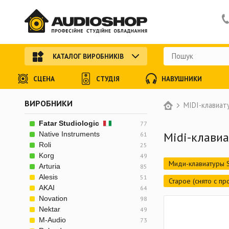
КАТАЛОГ ВИРОБНИКІВ
СЦЕНА
СТУДІЯ
НАВУШНИКИ
ВИРОБНИКИ
MIDI-клавиат
Fatar Studiologic
77
Midi-клави
Native Instruments
61
Roli
25
Korg
49
Миди-клавиатуры S
Arturia
85
Alesis
51
Старое (снято с пр
AKAI
64
Novation
98
Nektar
49
M-Audio
73