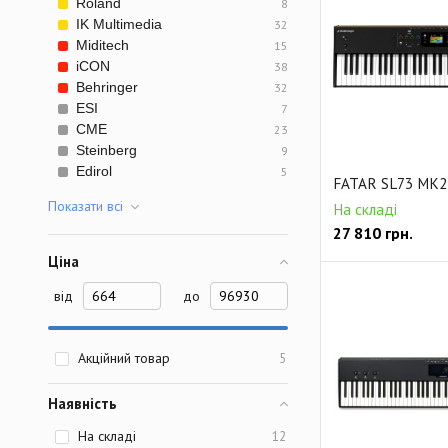
Roland
8
IK Multimedia
32
Miditech
15
iCON
38
Behringer
32
ESI
7
CME
23
Steinberg
9
Edirol
5
FATAR SL73 MK2
Показати всi
На складі
27 810
грн.
Ціна
від
до
Акційний товар
5
Наявність
На складі
12