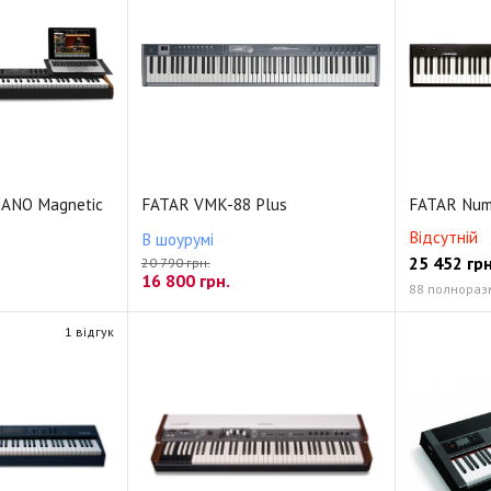
IANO Magnetic
FATAR VMK-88 Plus
FATAR Num
Відсутній
В шоурумі
25 452
грн
20 790 грн.
16 800
грн.
1 відгук