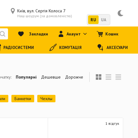
Київ, вул. Сергія Колоса 7
Наш шоурум (за домовленістю)
RU
UA
Закладки
Акаунт
Кошик
РАДІОСИСТЕМИ
КОМУТАЦІЯ
АКСЕСУАРИ
чатку:
Популярні
Дешевше
Дорожче
али
Банкетки
Чехлы
1 відгук