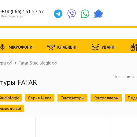
+38 (066) 161 57 57
Консультація
МІКРОФОНИ
КЛАВІШНІ
УДАРНІ
уры
Fatar Studiologic
Показати спо
атуры FATAR
tudiologic
Серия Numa
Синтезаторы
Контроллеры
Пед
оизводства)