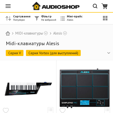
Сортування
Фільтр
Міні-прайс
MIDI-клавиатуры
Alesis
Midi-клавиатуры Alesis
Серия V
Серия Vortex (для выступлений)
Цифровые пианино
Ударные контроллеры
Снято с производства