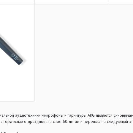
альной аудиотехники микрофоны и гарнитуры AKG являются синонимами 
 с гордостью отпраздновала свое 60-летие и перешла на следующий эт