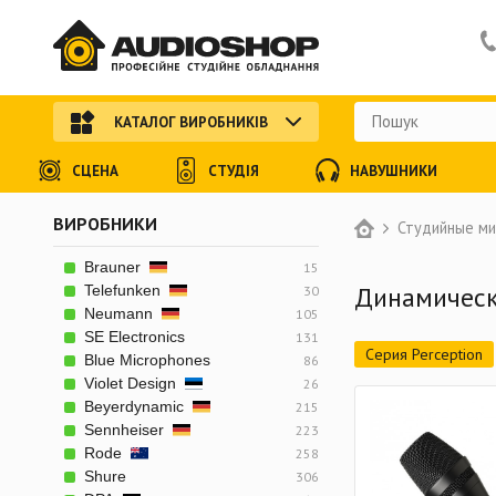
КАТАЛОГ ВИРОБНИКІВ
СЦЕНА
СТУДІЯ
НАВУШНИКИ
ВИРОБНИКИ
Студийные м
Brauner
15
Динамичес
Telefunken
30
Neumann
105
SE Electronics
131
Серия Perception
Blue Microphones
86
Violet Design
26
Снято с производс
Beyerdynamic
215
Петличные микро
Sennheiser
223
Rode
258
Подвесные микро
Shure
306