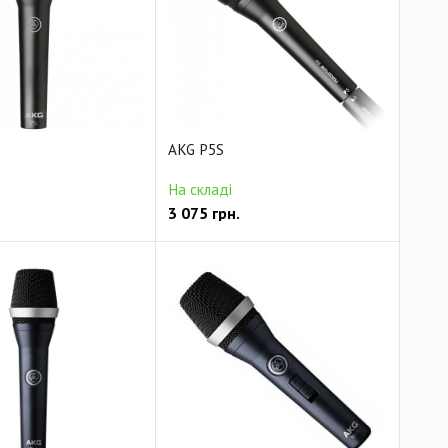
AKG P5S
На складі
3 075
грн.