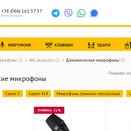
+38 (066) 161 57 57
Консультація
МІКРОФОНИ
КЛАВІШНІ
УДАРНІ
икрофоны
AKG Acoustics
Динамические микрофоны
Показати спо
кие микрофоны
Серия C
Серия 414
Микрофоны гранично-плоскостные
тва
Динамические микрофоны
Конденсаторные микрофоны
ЗНИЖКА
-21%
фоны
Инструментальные микрофоны
Микрофонные капсюли
фоны
Микрофоны на гусиной шее
Микрофонные аксессуары