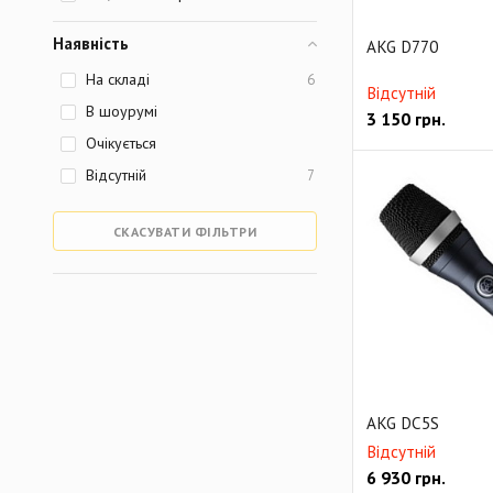
Наявність
AKG D770
На складі
6
Відсутній
В шоурумі
3 150
грн.
Очікується
Відсутній
7
СКАСУВАТИ ФІЛЬТРИ
AKG DC5S
Відсутній
6 930
грн.