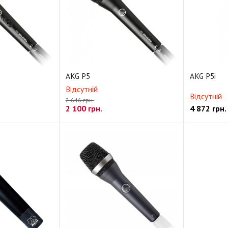
тарые (снято с производства)
AKG P5
AKG P5i
Відсутній
Відсутній
2 646 грн.
2 100
грн.
4 872
грн.