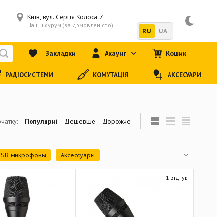
Київ, вул. Сергія Колоса 7
Наш шоурум (за домовленістю)
RU
UA
Закладки
Акаунт
Кошик
РАДІОСИСТЕМИ
КОМУТАЦІЯ
АКСЕСУАРИ
чатку:
Популярні
Дешевше
Дорожче
USB микрофоны
Аксессуары
Пушки
Головные микрофоны
1 відгук
Комплекты для записи барабанов
Стойки и подставки
Держатели и пауки