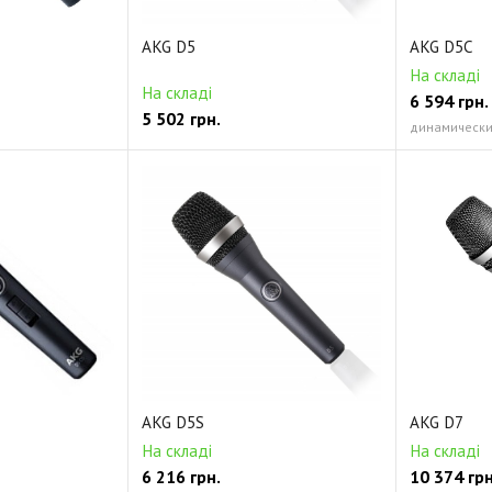
AKG D5
AKG D5C
На складі
На складі
6 594
грн.
5 502
грн.
динамически
AKG D5S
AKG D7
На складі
На складі
6 216
грн.
10 374
грн