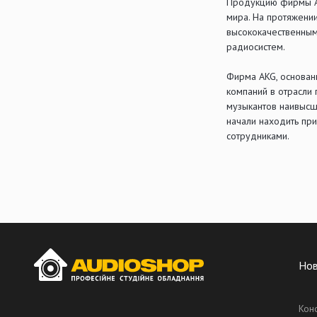
Продукцию фирмы AK
мира. На протяжени
высококачественным
радиосистем.
Фирма AKG, основанн
компаний в отрасли
музыкантов наивысш
начали находить пр
сотрудниками.
Но
Кон