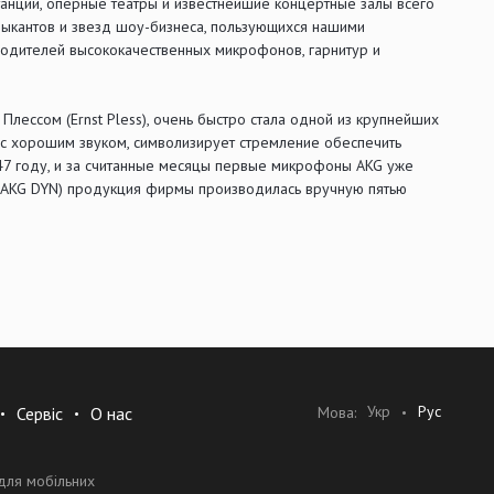
нции, оперные театры и известнейшие концертные залы всего
зыкантов и звезд шоу-бизнеса, пользующихся нашими
одителей высококачественных микрофонов, гарнитур и
Плессом (Ernst Pless), очень быстро стала одной из крупнейших
 с хорошим звуком, символизирует стремление обеспечить
47 году, и за считанные месяцы первые микрофоны AKG уже
ия AKG DYN) продукция фирмы производилась вручную пятью
Укр
Рус
Мова:
Сервіс
О нас
для мобільних