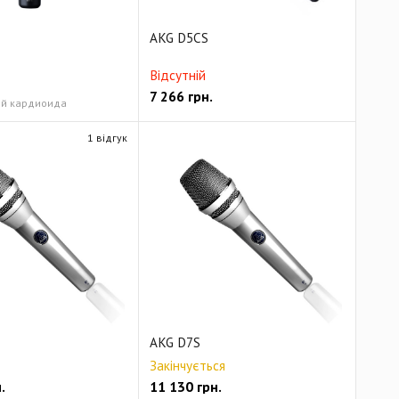
AKG D5CS
Відсутній
7 266
грн.
й кардиоида
1 відгук
AKG D7S
Закінчується
.
11 130
грн.