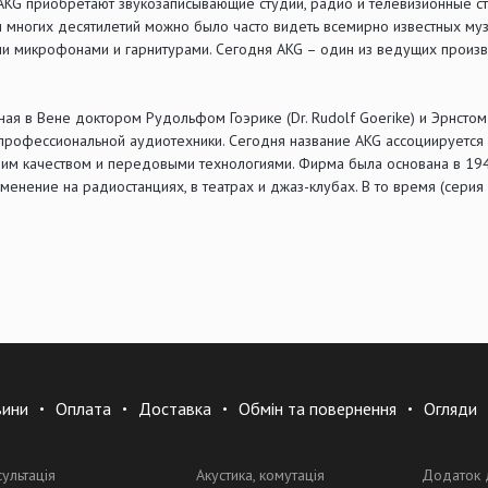
G приобретают звукозаписывающие студии, радио и телевизионные ста
и многих десятилетий можно было часто видеть всемирно известных му
и микрофонами и гарнитурами. Сегодня AKG – один из ведущих произв
ая в Вене доктором Рудольфом Гоэрике (Dr. Rudolf Goerike) и Эрнстом 
 профессиональной аудиотехники. Сегодня название AKG ассоциируется
им качеством и передовыми технологиями. Фирма была основана в 19
именение на радиостанциях, в театрах и джаз-клубах. В то время (сер
вини
Оплата
Доставка
Обмін та повернення
Огляди
сультація
Акустика, комутація
Додаток 