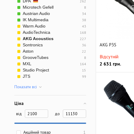
DPA
262
Ветрозащита
С
Microtech Gefell
8
Austrian Audio
34
IK Multimedia
38
Warm Audio
43
AudioTechnica
168
AKG Acoustics
227
AKG P3S
Sontronics
36
Aston
22
Відсутній
GrooveTubes
8
2 631
грн.
MXL
164
Studio Project
15
JTS
99
Показати всi
Ціна
від
до
Акційний товар
1