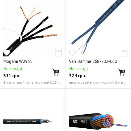
Mogami W2931
Van Damme 268-202-060
На складі
На складі
311
грн.
324
грн.
4-канальный мультикорный 0.15 мм² (26 AWG)
аналоговый мультикорный, 2-х парный, экранированный 0.22 мм² (24 AWG)