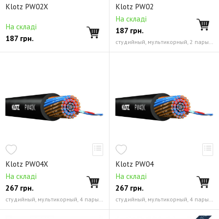
Klotz PW02X
Klotz PW02
RCA разъем (тюльпан)
RCA гнезда панельные
На складі
На складі
187
грн.
BNC разъем
PowerCON разъем питания
187
грн.
студийный, мультикорный, 2 пары, 3-х жильный 0.22 мм² (24 AWG)
Мультикор (готовый)
Кабель XLR -> XLR (2-6 м.)
Klotz PW04X
Klotz PW04
На складі
На складі
267
грн.
267
грн.
студийный, мультикорный, 4 пары, 3-х жильный 0.22 мм² (24 AWG)
студийный, мультикорный, 4 пары, 3-х жильный 0.22 мм² (24 AWG)