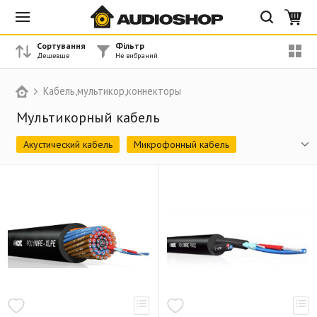
Сортування
Фільтр
Кабель,мультикор,коннекторы
Мультикорный кабель
Акустический кабель
Микрофонный кабель
Инструментальный кабель
Межблочный кабель
Мультикорный кабель
Оптический кабель
HDMI кабель
Цифровой кабель (AES/EBU и DMX)
Коаксиальный RG кабель 75 Ом
MIDI кабель
Джек 6,3 мм (1/4) TS
Джек 6,3 мм (1/4) TRS
Джек 3,5 мм (1/8) TS
Джек 3,5 мм (1/8) TRS
XLR разъем (папа)
XLR разъем (мама)