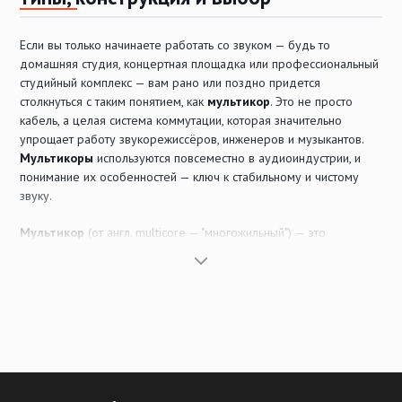
Если вы только начинаете работать со звуком — будь то
домашняя студия, концертная площадка или профессиональный
студийный комплекс — вам рано или поздно придется
столкнуться с таким понятием, как
мультикор
. Это не просто
кабель, а целая система коммутации, которая значительно
упрощает работу звукорежиссёров, инженеров и музыкантов.
Мультикоры
используются повсеместно в аудиоиндустрии, и
понимание их особенностей — ключ к стабильному и чистому
звуку.
Мультикор
(от англ. multicore — "многожильный") — это
специализированный многожильный кабель, предназначенный
для одновременной передачи нескольких аудиосигналов.
Обычно он состоит из набора индивидуально экранированных
пар (или каналов), объединённых в единую внешнюю оплётку.
Такие кабели бывают пассивными и активными, с разными типами
разъемов и длиной. Благодаря
мультикорам
, можно избежать
хаоса из множества отдельных кабелей, особенно в условиях
живых выступлений или при организации студийной записи.