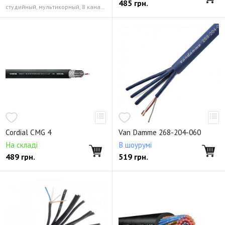
485
грн.
студийный, мультикорный, 8 каналов, 3-х жильный 0.22 мм² (24 AWG)
Cordial CMG 4
Van Damme 268-204-060
На складі
В шоурумі
489
грн.
519
грн.