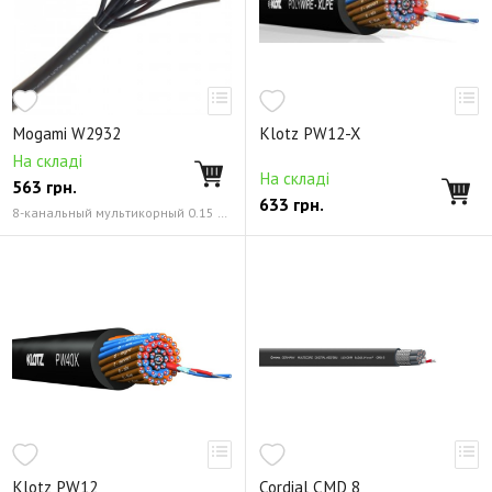
Mogami W2932
Klotz PW12-X
На складі
На складі
563
грн.
633
грн.
8-канальный мультикорный 0.15 мм² (26 AWG)
Klotz PW12
Cordial CMD 8