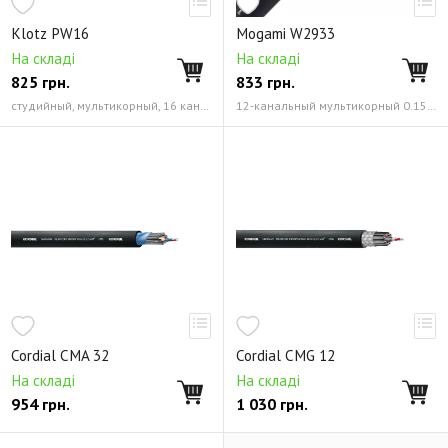
Klotz PW16
Mogami W2933
На складі
На складі
825
грн.
833
грн.
студийный, мультикорный, 16 каналов, 3-х жильный 0.22 мм² (24 AWG)
12-канальный мультикорный 0.15 мм² (26 AWG)
Cordial CMA 32
Cordial CMG 12
На складі
На складі
954
грн.
1 030
грн.