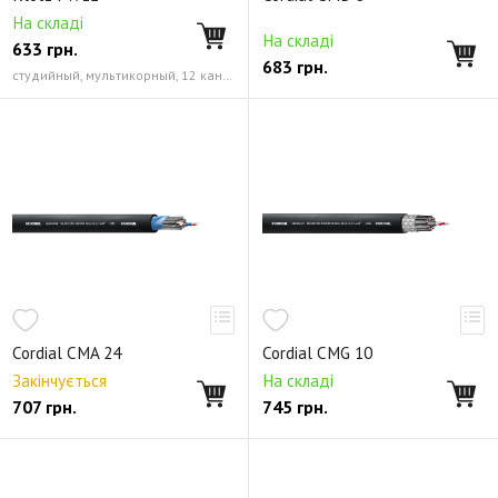
На складі
На складі
633
грн.
683
грн.
студийный, мультикорный, 12 каналов, 3-х жильный 0.22 мм² (24 AWG)
Cordial CMA 24
Cordial CMG 10
Закінчується
На складі
707
грн.
745
грн.