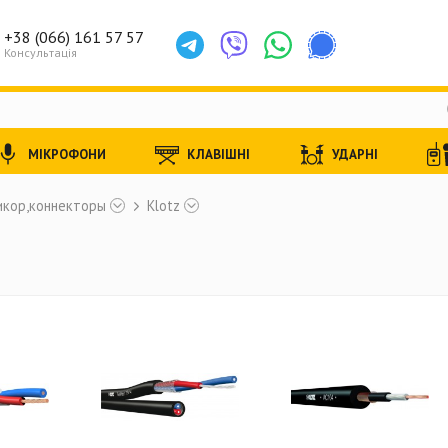
+38 (066) 161 57 57
Консультація
МІКРОФОНИ
КЛАВІШНІ
УДАРНІ
икор,коннекторы
Klotz