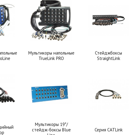
апольные
Мультикоры напольные
Стейджбоксы
coLine
TrueLink PRO
StraightLink
Мультикоры 19*/
дийный
стейдж-боксы Blue
Серия CATLink
ор