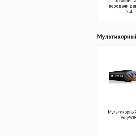
Готовый к
передачи да
Sub
Мультикорны
Мультикорный
PolyWI