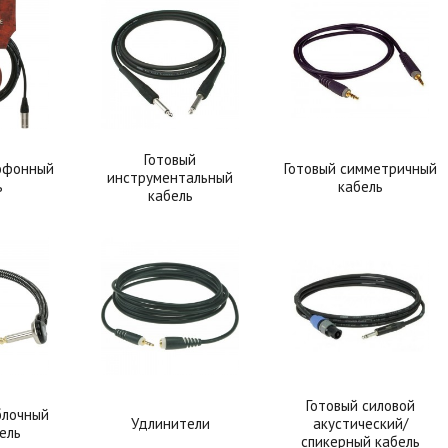
Готовый
офонный
Готовый симметричный
инструментальный
ь
кабель
кабель
Готовый силовой
блочный
Удлинители
акустический/
ель
спикерный кабель