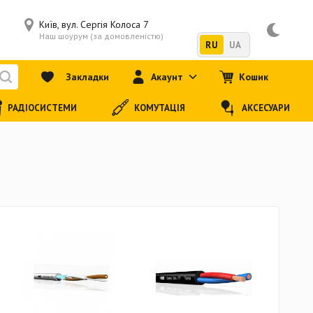
Київ, вул. Сергія Колоса 7
Наш шоурум (за домовленістю)
RU
UA
Закладки
Акаунт
Кошик
РАДІОСИСТЕМИ
КОМУТАЦІЯ
АКСЕСУАРИ