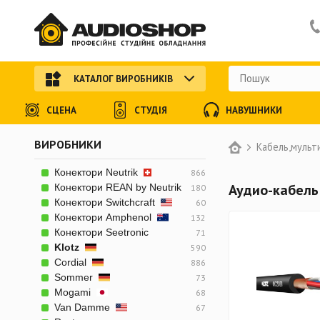
КАТАЛОГ ВИРОБНИКІВ
СЦЕНА
СТУДІЯ
НАВУШНИКИ
ВИРОБНИКИ
Кабель,мульт
Конектори Neutrik
866
Аудио-кабель
Конектори REAN by Neutrik
180
Конектори Switchcraft
60
Конектори Amphenol
132
Конектори Seetronic
71
Klotz
590
Cordial
886
Sommer
73
Mogami
68
Van Damme
67