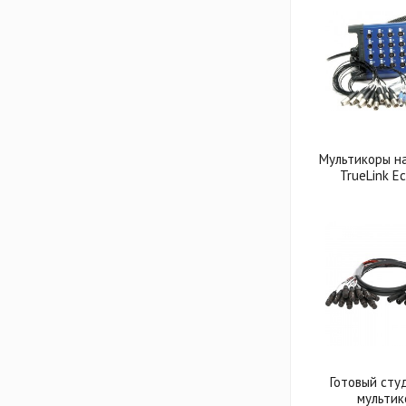
Мультикоры н
TrueLink E
Готовый сту
мультик