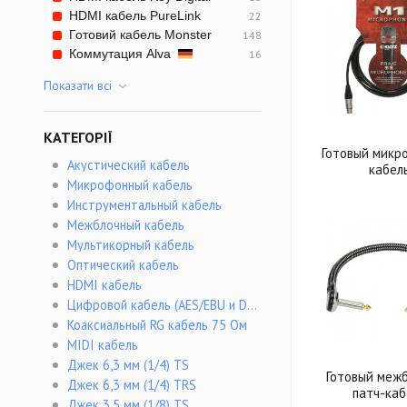
HDMI кабель PureLink
22
Готовий кабель Monster
148
Коммутация Alva
16
Показати всi
КАТЕГОРІЇ
Готовый микр
Акустический кабель
кабел
Микрофонный кабель
Инструментальный кабель
Межблочный кабель
Мультикорный кабель
Оптический кабель
HDMI кабель
Цифровой кабель (AES/EBU и DMX)
Коаксиальный RG кабель 75 Ом
MIDI кабель
Джек 6,3 мм (1/4) TS
Готовый меж
Джек 6,3 мм (1/4) TRS
патч-каб
Джек 3,5 мм (1/8) TS