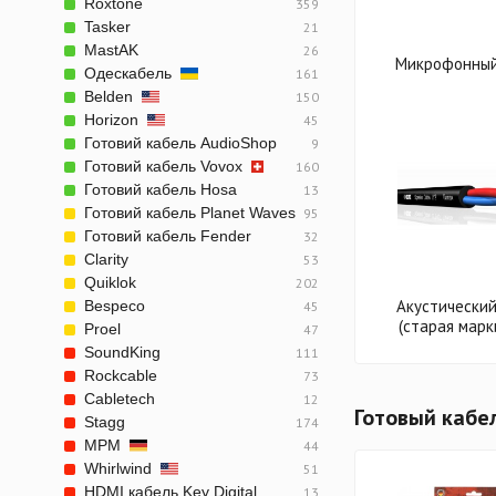
Roxtone
359
Tasker
21
MastAK
26
Микрофонный
Одескабель
161
Belden
150
Horizon
45
Готовий кабель AudioShop
9
Готовий кабель Vovox
160
Готовий кабель Hosa
13
Готовий кабель Planet Waves
95
Готовий кабель Fender
32
Clarity
53
Quiklok
202
Акустический
Bespeco
45
(старая марк
Proel
47
SoundKing
111
Rockcable
73
Cabletech
12
Готовый кабе
Stagg
174
MPM
44
Whirlwind
51
HDMI кабель Key Digital
13