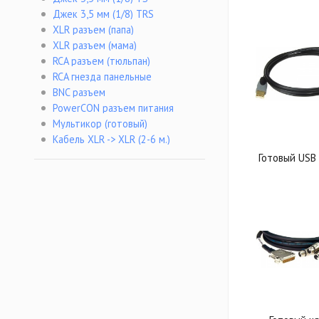
Джек 3,5 мм (1/8) TRS
XLR разъем (папа)
XLR разъем (мама)
RCA разъем (тюльпан)
RCA гнезда панельные
BNC разъем
PowerCON разъем питания
Мультикор (готовый)
Кабель XLR -> XLR (2-6 м.)
Готовый USB