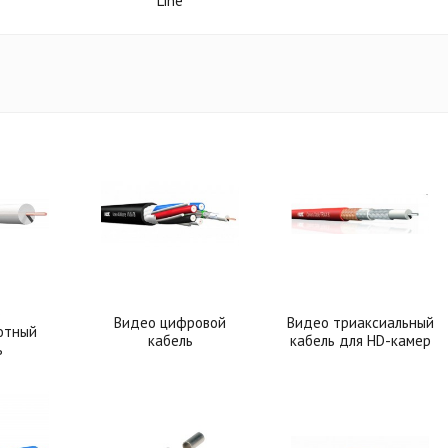
Line
о
Видео цифровой
Видео триаксиальный
отный
кабель
кабель для HD-камер
ь