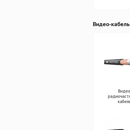
Видео-кабель
Виде
радиочаст
кабел