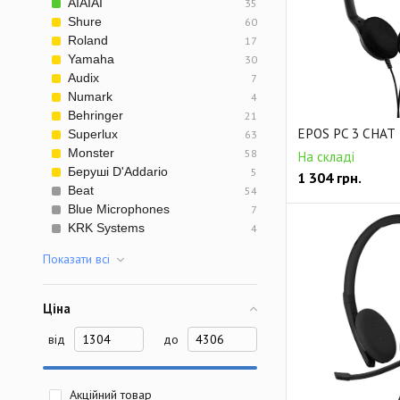
AIAIAI
35
Shure
60
Roland
17
Yamaha
30
Audix
7
Numark
4
Behringer
21
EPOS PC 3 CHAT
Superlux
63
Monster
58
На складі
Беруші D'Addario
5
1 304
грн.
Beat
54
Blue Microphones
7
KRK Systems
4
Показати всi
Ціна
від
до
Акційний товар