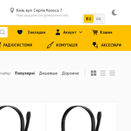
Київ, вул. Сергія Колоса 7
Наш шоурум (за домовленістю)
RU
UA
Закладки
Акаунт
Кошик
РАДІОСИСТЕМИ
КОМУТАЦІЯ
АКСЕСУАРИ
чатку:
Популярні
Дешевше
Дорожче