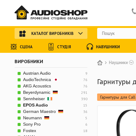
КАТАЛОГ ВИРОБНИКІВ
СЦЕНА
СТУДІЯ
НАВУШНИКИ
ВИРОБНИКИ
Наушники
Austrian Audio
9
Гарнитуры д
AudioTechnica
76
AKG Acoustics
76
Beyerdynamic
291
Гарнитуры для Cal
Sennheiser
390
EPOS Audio
15
German Maestro
36
Neumann
5
Sony Pro
6
Fostex
18