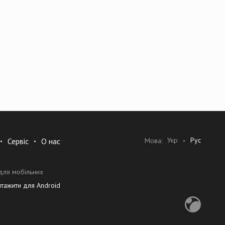
ствовать ещё больше.
 отдельные специалисты и команды могли достигать своих
бы отдельные специалисты и команды могли достигать своих
ук. Это понимание позволяет нам создавать наилучшие
Укр
Рус
Мова:
Сервіс
О нас
и затратами мозговой энергии. Благодаря этому вы сможете
лости от прослушивания.
для мобільних
нтажити для Android
r Communications, компания, основанная в 2003 году как
 в области охраны здоровья слуха Demant. В 2020 году
личных бизнес-сегментах, каждый с независимой сквозной