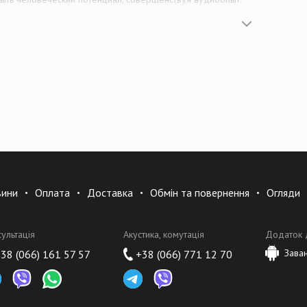
 что можем помочь людям идти ещё дальше, работать ещё лучше и чув
ремиальные решения, обеспечивающие превосходный аудиоопыт, чтобы
ффективнее.
е, формируя будущее
 премиальные решения, обеспечивающие превосходный аудиоопыт, что
ффективнее.
иям исследований мы получили знания о том, как мозг воспринимает зв
вини
Оплата
Доставка
Обмін та повернення
Огляди
ие возможность сосредотачиваться и работать эффективнее с меньшим
нцентрацию, улучшить сосредоточенность и снизить риск стресса и уста
сультація
Акустика, комутація
Додаток 
вшего совместного предприятия Sennheiser Communications
Зава
38 (066) 161 57 57
+38 (066) 771 12 70
вым игроком в отрасли — до 2020 года мы были известны как Sennheise
ятие между аудиоспециалистом Sennheiser и ведущей мировой группой
t увидели прекрасную возможность сосредоточить своё внимание на раз