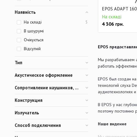
EPOS ADAPT 160 
Наявність
На складі
На складі
5
4 306
грн.
В шоурумі
Очікується
EPOS предоставля
Відсутній
Мы разрабатываем а
Тип
работать эффективне
Акустическое оформление
EPOS был создан на
технологий слуха De
Сопротивление наушников, Ом
аудиотехнологиях и
Конструкция
В EPOS у нас глубо
поэтому постоянно 
Излучатель
Наше видение
Способ подключения
Мы стремимся раскр