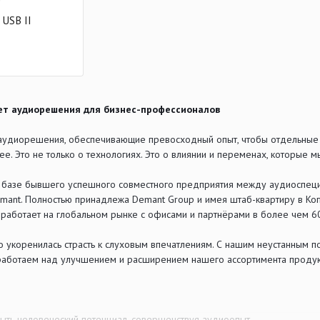
USB II
ет аудиорешения для бизнес-профессионалов
удиорешения, обеспечивающие превосходный опыт, чтобы отдельные с
е. Это не только о технологиях. Это о влиянии и переменах, которые 
 базе бывшего успешного совместного предприятия между аудиоспеци
mant. Полностью принадлежа Demant Group и имея штаб-квартиру в Коп
 работает на глобальном рынке с офисами и партнёрами в более чем 60
ко укоренилась страсть к слуховым впечатлениям. С нашим неустанны
работаем над улучшением и расширением нашего ассортимента продук
ыть человеческий потенциал, совершенствуя аудиоопыт.