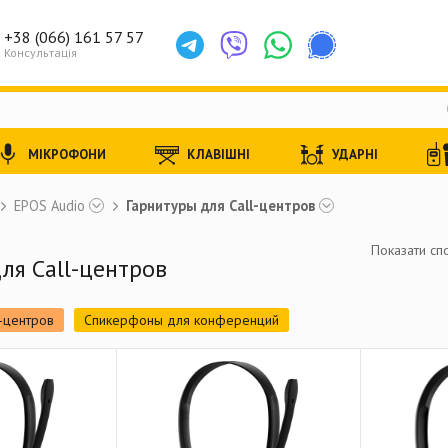
+38 (066) 161 57 57
Консультація
МІКРОФОНИ
КЛАВІШНІ
УДАРНІ
EPOS Audio
Гарнитуры для Call-центров
Показати спо
ля Call-центров
l-центров
Спикерфоны для конференций