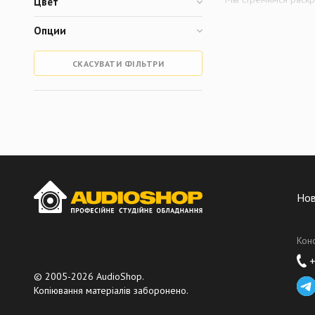
Цвет
Мы искренне верим,
Опции
Наша миссия
СКАСУВАТИ ФІЛЬТРИ
Мы разрабатываем п
целей и работать э
Используя прошло
EPOS разрабатывает
целей и работать э
Благодаря десятилет
Но
аудиорешения, дающ
дольше сохранять ко
Кон
Создан на базе бы
+
© 2005-2026 AudioShop.
EPOS не является но
Копіювання матеріалів заборонено.
совместное предпри
Sennheiser и Deman