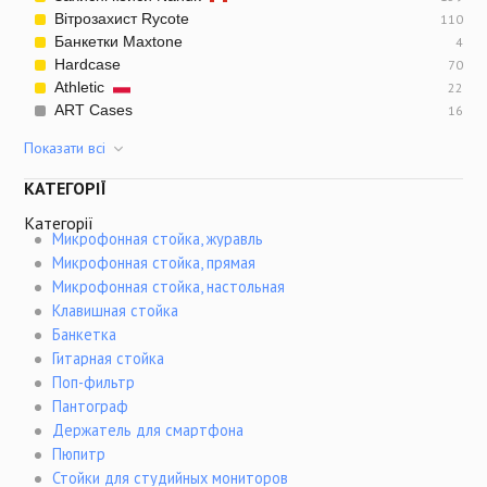
контракту на отдельных стадиях его создания. Мы также
Вітрозахист Rycote
110
предоставляем услуги по исследованию, модификации и
Банкетки Maxtone
4
производству существующей продукции, что позволяет снизить
Hardcase
70
ее себестоимость. Благодаря интеграции инженерной базы и
Athletic
22
производственной инфраструктуры компания Soundking
ART Cases
16
помогает экономить средства и время.
Показати всi
КАТЕГОРІЇ
Категорії
Микрофонная стойка, журавль
Микрофонная стойка, прямая
Микрофонная стойка, настольная
Клавишная стойка
Банкетка
Гитарная стойка
Поп-фильтр
Пантограф
Держатель для смартфона
Пюпитр
Стойки для студийных мониторов