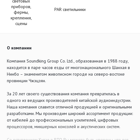
световых
приборов,
PAR светильники
фермы,
крепления,
сцены
О компании
Компания Soundking Group Co. Ltd., образованная в 1988 году,
находится в паре часов езды от многонационального Шанхая в
Нинбо – знаменитом живописном городе на северо-востоке
провинции Чжэцзян.
За 20 лет своего существования компания превратилась в
одного из ведущих производителей китайской аудиоиндустрии.
Наша компания славится отличной продукцией и оригинальными
разработками. Мы производим широкий ассортимент продукции:
от кабелей до профессиональных усилителей, цифровых
процессоров, микшерных консолей и акустических систем.
Со вступлением Китая в ВТО Вы можете быть уверены, что вся