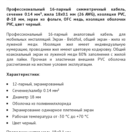
Профессиональный 16-парный симметричный кабель,
сечение 0.14 мм², жила 18х0.1 мм (26 AWG), изоляция PVC,
Ø-18 мм, экран из фольги, OFC медь, изоляция оболочки
PVC, цвет черный.
Профессиональный 16-парный аналоговый кабель для
мобильных инсталляций. Экран - Beldfoil, общий экран - жила из
луженой меди. Изоляция жил имеет индивидуальную
нумерацию, проводники жил имеют цветовую кодировку. Общий
коаксиальный экран из луженой меди 80% заполнения с жилой
для пайки. Прочная и эластичная внешняя PVC оболочка
рассчитанная на жесткие условия эксплуатации.
Характеристики:
12-парный, экранированный
Сечение/калибр 0.14 мм²
Диаметр 18 мм
Оболочка из поливинилхлорида
Экранирование одинарное плетенный экран
Рабочая температура от -30 °C до +70 °C
Цвет черный.