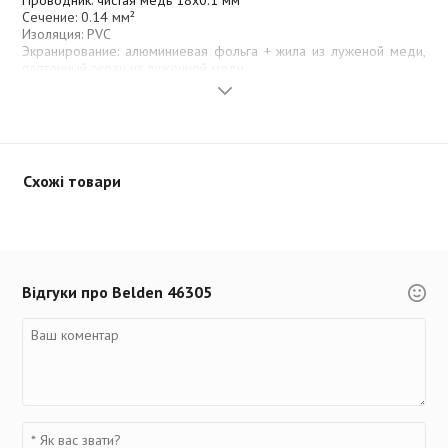
Проводник: чистая медь 18х0.1 мм
Сечение: 0.14 мм²
Изоляция: PVC
Экранирование: алюминиевая фольга + жила из луженой меди,
плетенный экран из луженной меди
Внешняя оболочка: PVC
Общий диаметр: 18 мм
Минимальный радиус изгиба: -
Рабочая температура: -30 °C / +70 °C
Схожі товари
Відгуки про Belden 46305