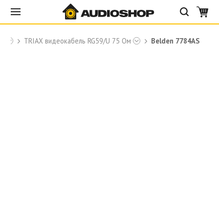
en
TRIAX видеокабель RG59/U 75 Ом
Belden 7784AS