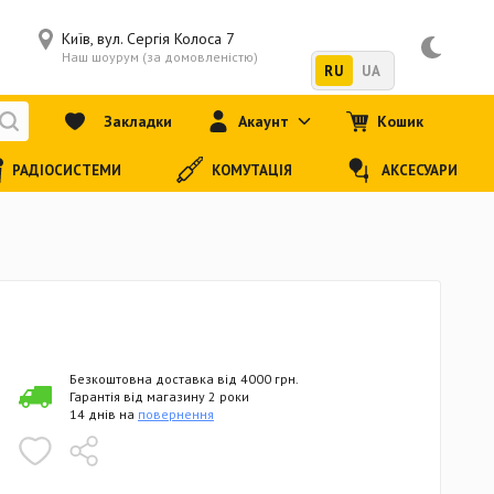
Київ, вул. Сергія Колоса 7
Наш шоурум (за домовленістю)
RU
UA
Закладки
Акаунт
Кошик
РАДІОСИСТЕМИ
КОМУТАЦІЯ
АКСЕСУАРИ
Безкоштовна доставка від 4000 грн.
Гарантія від магазину 2 роки
14 днів на
повернення