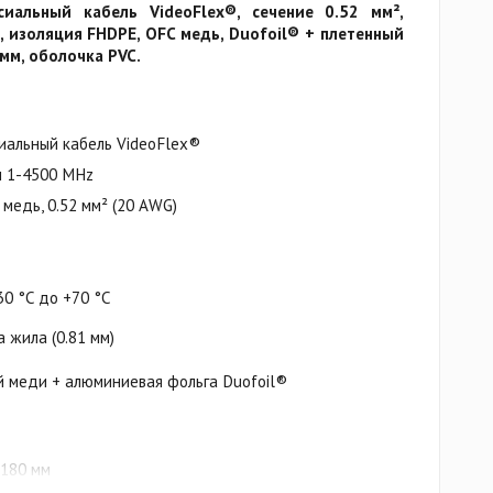
иальный кабель VideoFlex®, сечение 0.52 мм²,
, изоляция FHDPE, OFC медь, Duofoil® + плетенный
 мм, оболочка PVC.
иальный кабель VideoFlex®
 1-4500 MHz
медь, 0.52 мм² (20 AWG)
30 °C до +70 °C
 жила (0.81 мм)
й меди + алюминиевая фольга Duofoil®
 180 мм