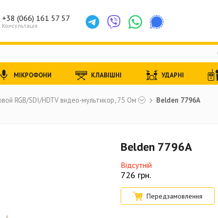
+38 (066) 161 57 57
Консультація
МІКРОФОНИ
КЛАВІШНІ
УДАРНІ
вой RGB/SDI/HDTV видео-мультикор, 75 Ом
Belden 7796A
Belden 7796A
Відсутній
726
грн.
Передзамовлення