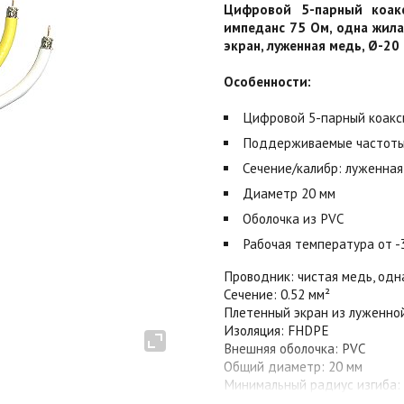
Цифровой 5-парный коакс
импеданс 75 Ом, одна жила
экран, луженная медь, Ø-20
Особенности:
Цифровой 5-парный коакс
Поддерживаемые частоты
Сечение/калибр: луженная 
Диаметр 20 мм
Оболочка из PVC
Рабочая температура от -
Проводник: чистая медь, одна
Сечение: 0.52 мм²
Плетенный экран из луженно
Изоляция: FHDPE
Внешняя оболочка: PVC
Общий диаметр: 20 мм
Минимальный радиус изгиба: