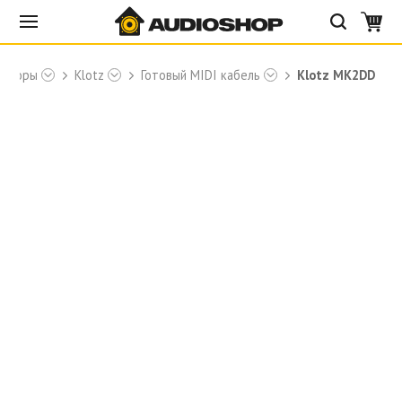
екторы
Klotz
Готовый MIDI кабель
Klotz MK2DD