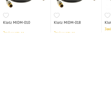
Klotz MIDM-010
Klotz MIDM-018
Klo
Зак
Закінчується
Закінчується
467
883 грн.
958 грн.
5 DI
Відгуки про Klotz MK2DD