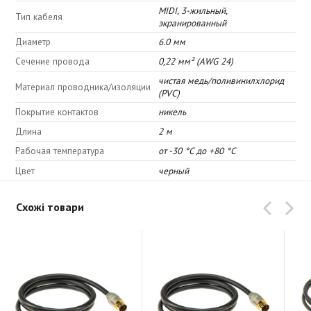
MIDI, 3-жильный,
Тип кабеля
экранированный
Диаметр
6.0 мм
Сечение провода
0,22 мм² (AWG 24)
чистая медь/поливинилхлорид
Материал проводника/изоляции
(PVC)
Покрытие контактов
никель
Длина
2 м
Рабочая температура
от -30 °C до +80 °C
Цвет
черный
Схожі товари