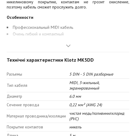
никелиновому покрытию, контактам не грозит окисление,
поэтому кабель сможет прослужить долго.
Особенности
Профессиональный MIDI кабель
Очень гибкий и компактный
Никелированные контакты
Прочная фиксация в разъеме
Используемый 3-х жильный экранированный кабель из ПВХ
Технічні характеристики Klotz MK5DD
Разъемы 5 DIN - 5 DIN
Аналоговая передача с минимальными потерями сигнала
Разъемы
5 DIN - 5 DIN разборные
MIDI, 3-жильный,
Тип кабеля
экранированный
Диаметр
6.0 мм
Сечение провода
0,22 мм² (AWG 24)
чистая медь/поливинилхлорид
Материал проводника/изоляции
(PVC)
Покрытие контактов
никель
Длина
5 м