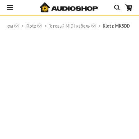
екторы
Klotz
Готовый MIDI кабель
Klotz MK5DD