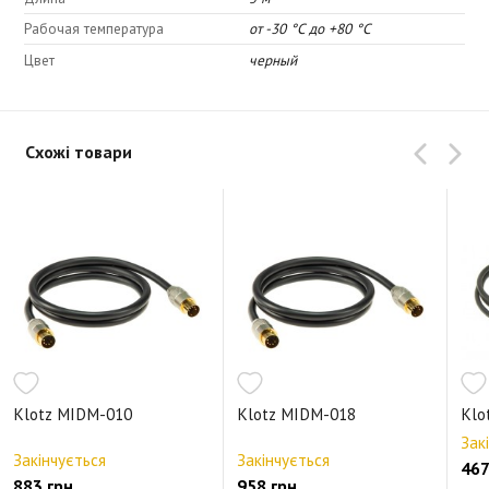
Рабочая температура
от -30 °C до +80 °C
Цвет
черный
Схожі товари
Klotz MIDM-010
Klotz MIDM-018
Klo
Зак
Закінчується
Закінчується
467
883 грн.
958 грн.