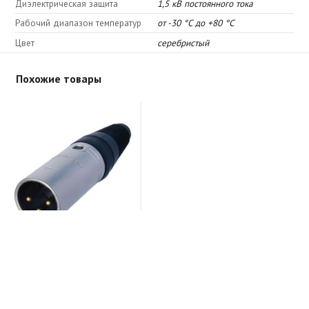
Диэлектрическая защита
1,5 кВ постоянного тока
Рабочий диапазон температур
от -30 °C до +80 °C
Цвет
серебристый
Похожие товары
Neutrik NC3MEZY-NI
В шоуруме
164 грн.
63 грн.