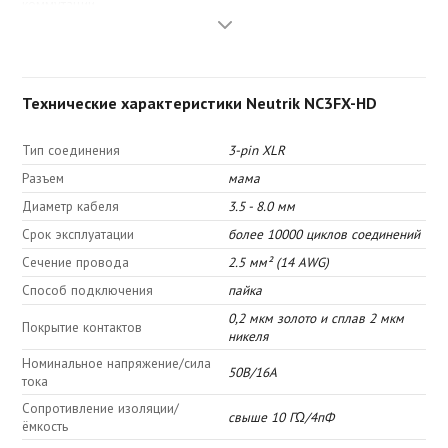
коммутации.
Технические характеристики Neutrik NC3FX-HD
Тип соединения
3-pin XLR
Разъем
мама
Диаметр кабеля
3.5 - 8.0 мм
Cрок эксплуатации
более 10000 циклов соединений
Сечение провода
2.5 мм² (14 AWG)
Способ подключения
пайка
0,2 мкм золото и сплав 2 мкм
Покрытие контактов
никеля
Номинальное напряжение/сила
50В/16А
тока
Сопротивление изоляции/
свыше 10 ГΩ/4пФ
ёмкость