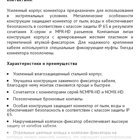
Усиленный корпус коннектора предназначен для использования
в экстремальных условиях. Металлические особенности
конструкции защищают коннектор от пыли, воды и обеспечивают
безопасность в соответствии с классом защиты IP 65 в результате
сочетания Х-серии и MPR-HD разъемов. Компактная литая
конструкция корпуса с армированным жестким пластиком и
герметичной втулкой-фиксатором. Для надежного крепления
кабеля используются специальные фиксирующие-муфты. Гнезда
коннектора позолочены.
Характеристики и преимущества
Усиленный влагозащищенный стальной корпус.
Улучшена конструкция зажимного фиксатора кабеля,
благодаря чему монтаж становится проще и быстрее.
Сочетается с коннекторами серий NCMPR-HD и NCMX-HD.
Позолоченные бронзовые контакты.
Особая конструкция защищает коннектор от пыли, воды и
обеспечивает безопасность в соответствии с классом защиты IP
65.
Накручиваемый колпачок-фиксатор обеспечивает высокую
защиту от изгибов кабеля.
Отдельные цветные кольца и колпачки-фиксаторы на
которые можно наносить номера, что упрощает идентификацию