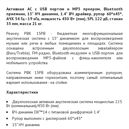
Активная АС с USB портом и MP3 преером, Bluetooth
приемник, 15" НЧ динамик, 1.4" ВЧ драйвер, рупор 60°x45°,
АЧХ 54 Гц–19 кГц, мощность 450 Вт (пик), SPL 122 дБ, стакан
35 мм, масса 21 кг.
Peavey PBK 15PB - бюджетная многофункциональная
акустическая система с 15" динамиком для воспроизведения
музыки или речи в любых помещениях и площадях. Система
оснащена встроенным двухполосным эквалайзером
(Bass/Treble), FM-радио, Bluetooth-модулем и USB-портом для
воспроизведения MP3-файлов с флеш-накопителя или
мобильного устройства.
Система PBK 15PB оборудована асимметричным рупором,
направленным ниже горизонтали, поэтому самый оптимальный
вариант использования - на стойке.
Характеристики
Двухполосная активная акустическая система мощностью 225
Вт (номинальная)/450 Вт (пик)
ВЧ-динамик DX™14 с титановой диафрагмой 1.4"
Рупор выполнен с дисперсией 60°x45°
15" НЧ динамик