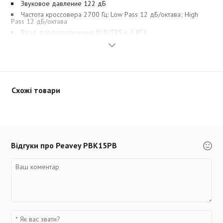
Звуковое давление 122 дБ
Частота кроссовера 2700 Гц: Low Pass 12 дБ/октава; High
Pass 12 дБ/октава
Вход для подключения XLR/TRS + 2 RCA
XLR/TRS выход
Bluetooth приемник
FM-радио
USB порт и MP3 медиаплеер
Корпус выполнен из высокопрочного полимера
Схожі товари
Bass/Treble
Перфорированная стальная решетка
Стакан для стоек диаметром 35 мм
Размеры: 700 x 455 x 350 мм
Вес: 21 кг
Відгуки про Peavey PBK15PB