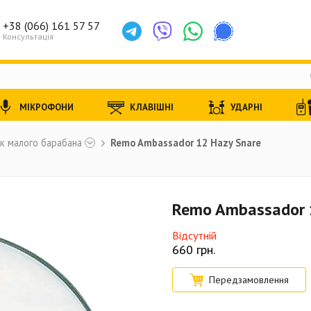
+38 (066) 161 57 57
Консультація
МІКРОФОНИ
КЛАВІШНІ
УДАРНІ
к малого барабана
Remo Ambassador 12 Hazy Snare
Remo Ambassador 
Відсутній
660
грн.
Передзамовлення