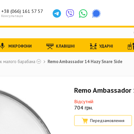
+38 (066) 161 57 57
Консультація
МІКРОФОНИ
КЛАВІШНІ
УДАРНІ
к малого барабана
Remo Ambassador 14 Hazy Snare Side
Remo Ambassador 1
Відсутній
704
грн.
Передзамовлення