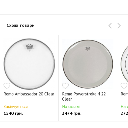
Схожі товари
Remo Ambassador 20 Clear
Remo Powerstroke 4 22
Rem
Clear
Закінчується
На складі
На 
1540 грн.
3474 грн.
272